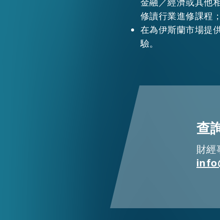
金融／經濟或其他
修讀行業進修課程
在為伊斯蘭市場提
驗。
查
EN
繁
简
財經
info