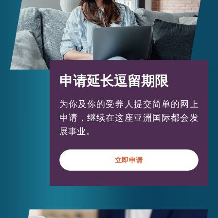
逗留条件限制。符合顶尖人才类别资格人
士年一般会获准延期逗留6年而不受其他
逗留条件限制。
申请延长逗留期限
#
本计划不适用於阿富汗丶古巴及朝鲜的国
为你及你的受养人提交简单的网上
⺠
申请，继续在这座亚洲国际都会发
* 「中国籍人士」指依据《中华人民共和国
展事业。
香港特别行政区基本法》第十八条及附件三
在香港特区实施并按照1996年5月15日第八
立即申请
立即申请
届全国人民代表大会常务委员会第十九次会
议通过的《关於〈中华人民共和国国籍法〉
在香港特别行政区实施的几个问题的解释》
诠释的《中华人民共和国国籍法》所指具有