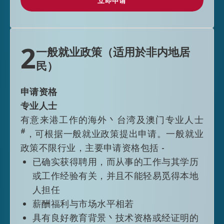
立即申请
立即申请
根据高端人才通行证计划获准来港人士，
一般首次入境可获准在港逗留36个月（A
类申请）或24个月（B类及C类申请），而
2
一般就业政策（适用於非内地居
不受其他逗留条件限制。申请延长逗留期
民）
限时，申请人须已在香港特区受聘并能从
中获得稳定收入，或已在香港特区开办或
申请资格
参与业务；获批准的申请人，一般可获准
专业人士
延长逗留不多於三年，而不受其他逗留条
有意来港工作的海外丶台湾及澳门专业人士
件限制。符合顶尖人才类别资格人士延长
#
，可根据一般就业政策提出申请。一般就业
逗留期限进一步放宽至6年。
政策不限行业，主要申请资格包括 -
已确实获得聘用，而从事的工作与其学历
或工作经验有关，并且不能轻易觅得本地
人担任
*
合资格大学
是指合资格大学综合名单（下
薪酬福利与市场水平相若
称「综合名单」）载列的大学／院校。综合
具有良好教育背景丶技术资格或经证明的