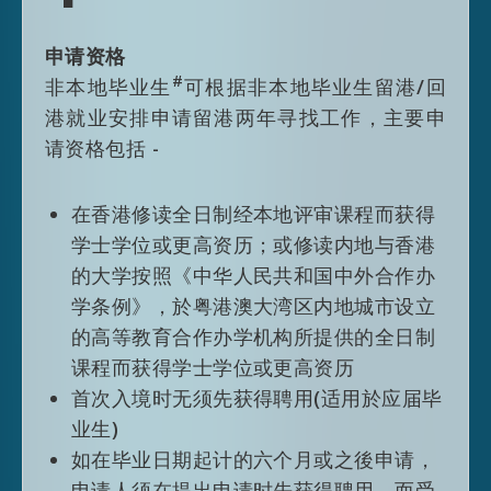
请延长逗留期限时，有关申请只会在申请
人仍然符合输入内地人才计划所订的申请
申请资格
资格的情况下才会获得考虑；成功申请者
人才清单
#
非本地毕业生
可根据非本地毕业生留港/回
仍会以雇佣身份留港，而其延长逗留期限
2018年制订首份香港人才清单，旨在更有效
港就业安排申请留港两年寻找工作，主要申
通常会以 3 + 2 年的模式或根据其雇佣合
及聚焦地吸引高质素人才，以配合香港经济
请资格包括 -
约的有效期限 （以较短者为准）批出。
高增值及多元化的发展。经2025年检讨，清
符合顶尖人才类别资格人士一般会获准延
单现时涵盖9个行业领域下的60项专业。符合
在香港修读全日制经本地评审课程而获得
期逗留五年而不受其他逗留条件限制。
相关专业资格的外来人才在申请一般就业政
学士学位或更高资历；或修读内地与香港
策时可获得入境便利。
的大学按照《中华人民共和国中外合作办
浏览
人才清单
以了解更多所列的专业。
学条例》，於粤港澳大湾区内地城市设立
的高等教育合作办学机构所提供的全日制
人才清单
课程而获得学士学位或更高资历
2018年制订首份香港人才清单，旨在更有效
首次入境时无须先获得聘用(适用於应届毕
及聚焦地吸引高质素人才，以配合香港经济
#
本计划不适用於 a)内地的中国居⺠；及 b)
业生)
高增值及多元化的发展。经2025年检讨，清
阿富汗丶古巴及朝鲜的国⺠
如在毕业日期起计的六个月或之後申请，
单现时涵盖9个行业领域下的60项专业。符合
* 例如投资推广署的StartmeupHK创业计划
申请人须在提出申请时先获得聘用，而受