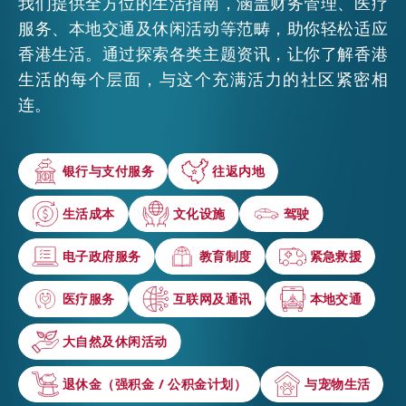
我们提供全方位的生活指南，涵盖财务管理、医疗
服务、本地交通及休闲活动等范畴，助你轻松适应
活动情报
香港生活。通过探索各类主题资讯，让你了解香港
生活的每个层面，与这个充满活力的社区紧密相
连。
最新消息
银行与支付服务
银行与支付服务
往返内地
往返内地
关于我们
常见问题
联络我们
生活成本
生活成本
文化设施
文化设施
驾驶
驾驶
EN
繁
简
电子政府服务
电子政府服务
教育制度
教育制度
紧急救援
紧急救援
医疗服务
医疗服务
互联网及通讯
互联网及通讯
本地交通
本地交通
大自然及休闲活动
大自然及休闲活动
退休金（强积金 / 公积金计划）
退休金（强积金 / 公积金计划）
与宠物生活
与宠物生活