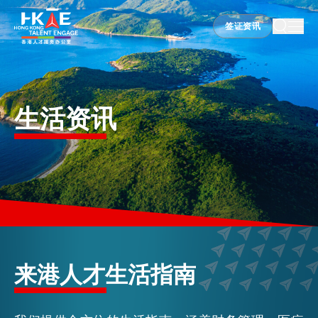
签证资讯
签证资讯
香港优势
生活资讯
居港须知
人才支援
就业资讯
来港人才生活指南
在港营商