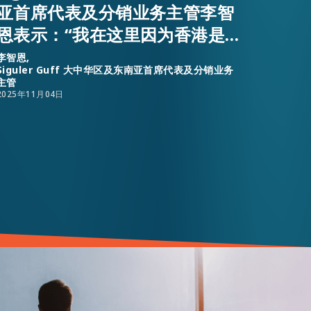
亚首席代表及分销业务主管李智
恩表示：“我在这里因为香港是
一个充满活力的环球商业中心，
李智恩,
Siguler Guff 大中华区及东南亚首席代表及分销业务
提供无限机遇及崭新体验。”
主管
2025年11月04日