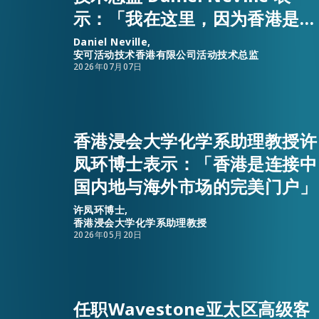
示：「我在这里，因为香港是全
球人才、资源与事业发展机遇的
Daniel Neville,
安可活动技术香港有限公司活动技术总监
汇聚之地。」
2026年07月07日
香港浸会大学化学系助理教授许
凤环博士表示：「香港是连接中
国内地与海外市场的完美门户」
许凤环博士,
香港浸会大学化学系助理教授
2026年05月20日
任职Wavestone亚太区高级客