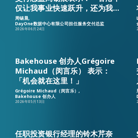
仅让我事业快速跃升，还为我和
家人提供一个安乐窝。」
周锡晨,
DayOne数据中心有限公司担任服务交付总监
2026年06月24日
Bakehouse 创办人Grégoire
Michaud（闵言乐） 表示：
「机会就在这里！」
Grégoire Michaud（闵言乐）,
Bakehouse 创办人
2026年05月13日
任职投资银行经理的铃木芹奈