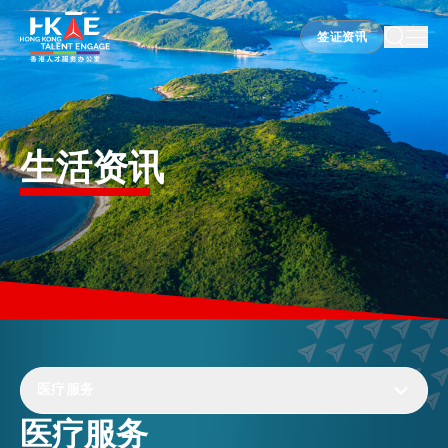
签证资讯
签证资讯
香港优势
生活资讯
居港须知
人才支援
就业资讯
医疗服务
医疗服务
在港营商