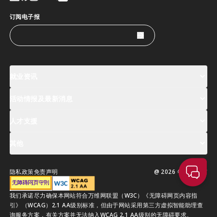
订阅电子报
就业资讯
活动情报及最新消息
工作机会
薪酬指数
人才清单
人才支援
活动及专题讲座登记
全球人才高峰会周
最新消息
其他
关於我们
联络我们
指定合作伙伴
常见问题
支援服务
隐私政策
免责声明
@ 2026 年版权所有
移居香港指南
我们承诺尽力确保本网站符合万维网联盟（W3C）《无障碍网页内容指
引》（WCAG）2.1 AA级别标准，但由于网站采用第三方虚拟智能助理查
询服务方案，有关方案并无法纳入WCAG 2.1 AA级别的无障碍要求。