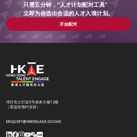
只需五分钟，“人才计划配对工具”
立即为你选出合适的人才入境计划。
开始配对
开始配对
湾仔告士打道5号税务大楼12楼
（需提前预约安排）
ENQUIRY@HKENGAGE.GOV.HK