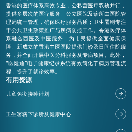
香港的医疗体系高效专业，公私营医疗双轨并行，
提供多层次的医疗服务。公立医院及诊所由医院管
活动情报
理局统一管理，确保医疗服务品质；卫生署则专注
于公共卫生政策推广与疾病防控工作。香港医疗体
最新消息
系融合西医及中医服务，为市民提供全面健康保
障。新成立的香港中医医院提供门诊及日间住院服
务，并全面开展中医分科服务及专病项目。此外，
关于我们
“医健通”电子健康纪录系统有效简化了病历管理流
常见问题
联络我们
程，提升了就诊效率。
有用资源
EN
繁
简
儿童免疫接种计划
卫生署辖下诊所及健康中心