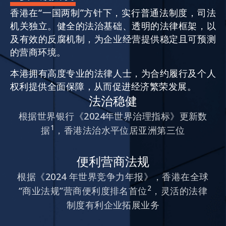
香港在“一国两制”方针下，实行普通法制度，司法
机关独立。健全的法治基础、透明的法律框架，以
活动情报
及有效的反腐机制，为企业经营提供稳定且可预测
的营商环境。
最新消息
本港拥有高度专业的法律人士，为合约履行及个人
权利提供全面保障，从而促进经济繁荣发展。
法治稳健
关于我们
常见问题
根据世界银行《2024年世界治理指标》更新数
联络我们
1
据
，香港法治水平位居亚洲第三位
EN
繁
简
便利营商法规
根据《2024 年世界竞争力年报》，香港在全球
2
“商业法规”营商便利度排名首位
，灵活的法律
制度有利企业拓展业务