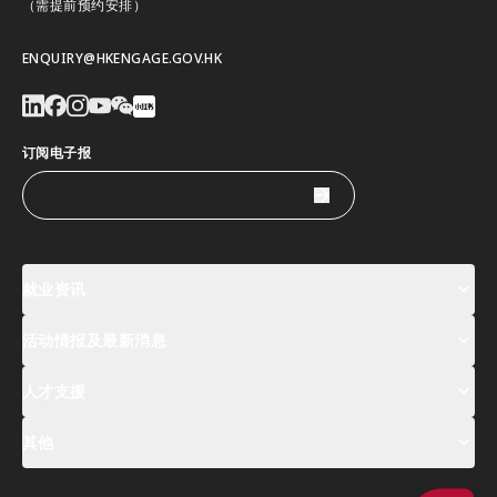
（需提前预约安排）
ENQUIRY@HKENGAGE.GOV.HK
订阅电子报
就业资讯
活动情报及最新消息
工作机会
薪酬指数
人才清单
人才支援
活动及专题讲座登记
全球人才高峰会周
最新消息
其他
关於我们
联络我们
指定合作伙伴
常见问题