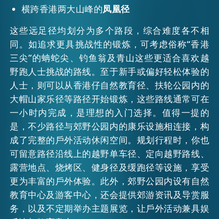
横跨香港两大山峰的
凤凰径
这些远足径均划分为多个路段，综合难度各不相
同。如追求更具挑战性的锻炼，可考虑俗称“香港
三尖”的蚺蛇尖、钓鱼翁及青山这些更适合喜欢越
野跑人士挑战的路线。至于新手或偏好轻松体验的
人士，则可以从香港仔自然教育径、扶轮公园内的
大帽山家乐径等路径开始锻炼，这些路线通常可在
一小时内完成，是理想的入门选择。值得一提的
是，不少路径与郊野公园内的康乐设施相连接，构
成了完整的戶外活动休闲空间。规划行程时，你也
可留意路径沿线上的越野单车径、定向越野路线、
露营地点、烧烤区、健身径及缓跑径等设施，享受
更为丰富的戶外体验。此外，郊野公园内设有自然
教育中心及游客中心，还会提供郊游资讯及导赏服
务，以及不定期举办主题展览，让戶外活动兼具娱