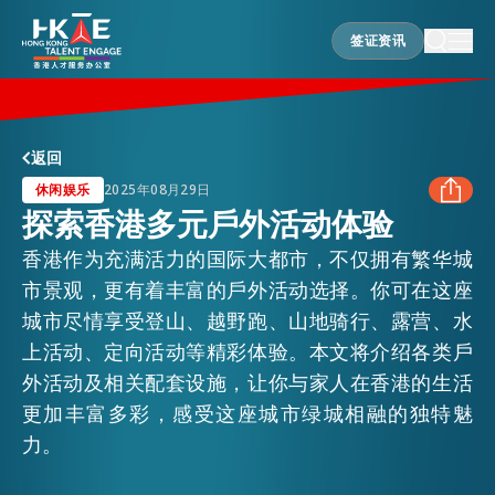
签证资讯
签证资讯
香港优势
返回
休闲娱乐
2025年08月29日
探索香港多元戶外活动体验
居港须知
香港作为充满活力的国际大都市，不仅拥有繁华城
FACEBOOK
市景观，更有着丰富的戶外活动选择。你可在这座
人才支援
城市尽情享受登山、越野跑、山地骑行、露营、水
LINKEDIN
上活动、定向活动等精彩体验。本文将介绍各类戶
外活动及相关配套设施，让你与家人在香港的生活
WHATSAPP
就业资讯
更加丰富多彩，感受这座城市绿城相融的独特魅
力。
WECHAT
在港营商