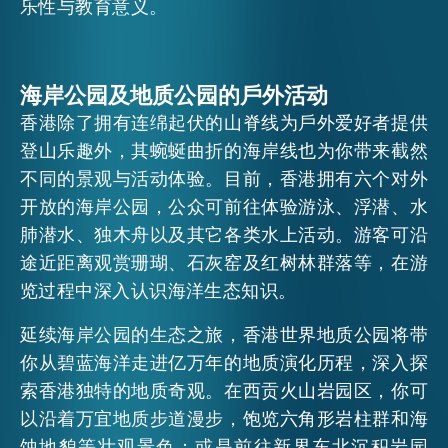
乐性与教育意义。
海岸公园及地质公园的戶外活动
香港除了拥有连绵起伏的山脊线为戶外爱好者提供
登山乐趣外，其蜿蜒曲折的海岸线也为你带来截然
不同的景观与活动体验。目前，香港拥有六个对外
开放的海岸公园，公众可前往体验游泳、浮潜、水
肺潜水、独木舟以及其它各类水上活动。游客可沿
途近距离观赏珊瑚、石灰窑及红树林群落等，在游
览过程中深入认识海洋生态知识。
延续海岸公园的生态之旅，香港世界地质公园将带
你从碧蓝海洋走进亿万年的地质演化历程，深入探
索香港独特的地质奇观。在西贡火山岩园区，你可
以沿着万宜地质步道漫步，饱览六角形岩柱群和海
蚀地貌等壮观景色；或是前往新界东北沉积岩园