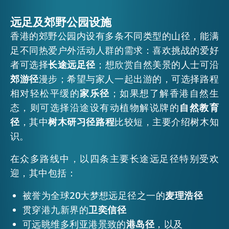
EMAIL
远足及郊野公园设施
活动情报
香港的郊野公园内设有多条不同类型的山径，能满
足不同热爱户外活动人群的需求：喜欢挑战的爱好
者可选择
长途远足径
；想欣赏自然美景的人士可沿
最新消息
郊游径
漫步；希望与家人一起出游的，可选择路程
相对轻松平缓的
家乐径
；如果想了解香港自然生
关于我们
态，则可选择沿途设有动植物解说牌的
自然教育
常见问题
联络我们
径
，其中
树木研习径路程
比较短，主要介绍树木知
识。
EN
繁
简
在众多路线中，以四条主要长途远足径特别受欢
迎，其中包括：
被誉为全球20大梦想远足径之一的
麦理浩径
贯穿港九新界的
卫奕信径
可远眺维多利亚港景致的
港岛径
，以及