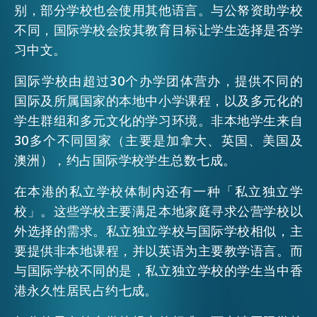
别，部分学校也会使用其他语言。与公帑资助学校
EMAIL
不同，国际学校会按其教育目标让学生选择是否学
活动情报
习中文。
国际学校由超过30个办学团体营办，提供不同的
最新消息
国际及所属国家的本地中小学课程，以及多元化的
学生群组和多元文化的学习环境。非本地学生来自
30多个不同国家（主要是加拿大、英国、美国及
关于我们
常见问题
澳洲），约占国际学校学生总数七成。
联络我们
在本港的私立学校体制内还有一种「私立独立学
EN
繁
简
校」。这些学校主要满足本地家庭寻求公营学校以
外选择的需求。私立独立学校与国际学校相似，主
要提供非本地课程，并以英语为主要教学语言。而
与国际学校不同的是，私立独立学校的学生当中香
港永久性居民占约七成。