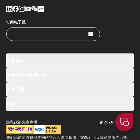
订阅电子报
就业资讯
活动情报及最新消息
工作机会
薪酬指数
人才清单
人才支援
活动及专题讲座登记
全球人才高峰会周
最新消息
其他
关於我们
联络我们
指定合作伙伴
常见问题
支援服务
隐私政策
免责声明
@ 2026 年版权所有
移居香港指南
我们承诺尽力确保本网站符合万维网联盟（W3C）《无障碍网页内容指