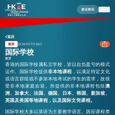
签证资讯
签证资讯
香港优势
返回
教育
2026年07月08日
国际学校
居港须知
教育
FACEBOOK
香港的国际学校属私立学校，皆以自负盈亏的模式
运作。国际学校提供
非本地课程
，以满足特定文化
人才支援
LINKEDIN
或语言群组或不参加本地考试的学生的需求，故很
受非本地家庭欢迎。所提供的非本地课程包括
澳
WHATSAPP
就业资讯
洲、加拿大、法国、德国、日本、韩国、新加坡、
英国及美国等地课程，以及国际文凭课程。
WECHAT
在港营商
国际学校大多以英语为主要教学语言。因应课程类