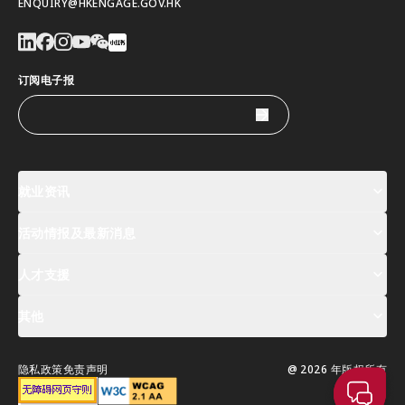
ENQUIRY@HKENGAGE.GOV.HK
订阅电子报
就业资讯
活动情报及最新消息
工作机会
薪酬指数
人才清单
人才支援
活动及专题讲座登记
全球人才高峰会周
最新消息
其他
关於我们
联络我们
指定合作伙伴
常见问题
支援服务
隐私政策
免责声明
@ 2026 年版权所有
移居香港指南