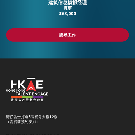
建筑信息模拟经理
月薪
$63,000
搜寻工作
搜寻工作
湾仔告士打道5号税务大楼12楼
（需提前预约安排）