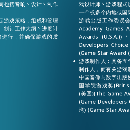
畴包括音响丶设计丶制作
戏设计师丶游戏程式
一个或多个内地或国
定游戏策略，组成和管理
游戏出版工作委员会所
。制订工作大纲丶进度计
Academy Games
向进行，并确保游戏的质
Awards (U.S
Developers Cho
(Game Star Award 
游戏制作人︰具备五
制作人，而有关游戏
中国音像与数字出版
EN
繁
简
国学院游戏奖(Britis
(美国)(The Game 
(Game Developers
湾) (Game Star Awar