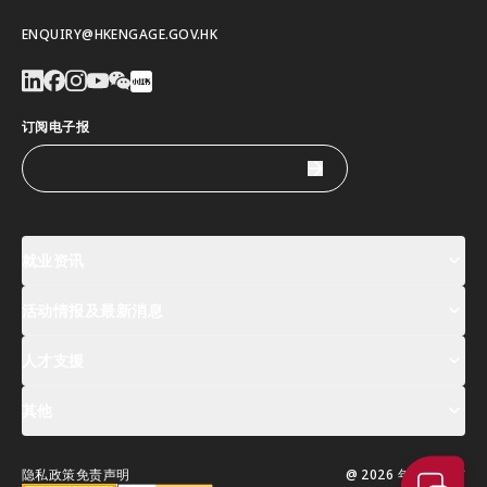
ENQUIRY@HKENGAGE.GOV.HK
订阅电子报
就业资讯
活动情报及最新消息
工作机会
薪酬指数
人才清单
人才支援
活动及专题讲座登记
全球人才高峰会周
最新消息
其他
关於我们
联络我们
指定合作伙伴
常见问题
支援服务
隐私政策
免责声明
@ 2026 年版权所有
移居香港指南