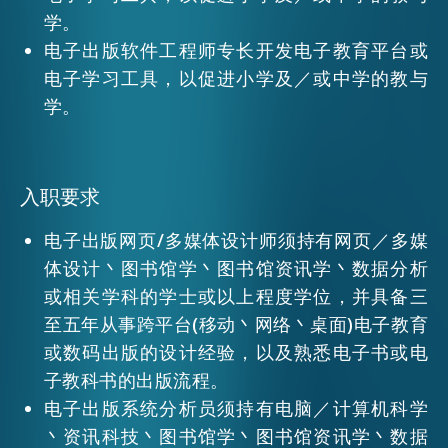
学。
电子出版软件工程师专长开发电子教育平台或
活动情报
电子学习工具，以促进小学及／或中学的教与
学。
最新消息
入职要求
关于我们
常见问题
联络我们
电子出版网页/多媒体设计师须持有网页／多媒
体设计丶图书馆学丶图书馆资讯学丶数据分析
EN
繁
简
或相关学科的学士或以上程度学位，并具备三
至五年从事跨平台(移动丶网络丶桌面)电子教育
或数码出版的设计经验，以及熟悉电子书或电
子教科书的出版流程。
电子出版系统分析员须持有电脑／计算机科学
丶资讯科技丶图书馆学丶图书馆资讯学丶数据