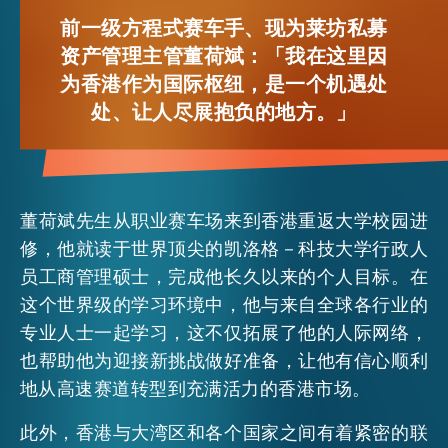
FACEBOOK
前一级方程式赛车手、现为莱坊私募
资产管理主管董荷斌：「我在这里因
活动情报
LINKEDIN
为香港作为国际枢纽，是一个机遇处
处、让人尽展抱负的地方。」
最新消息
WHATSAPP
WECHAT
关于我们
常见问题
董荷斌先生从职业赛车场来到香港重返大学校园进
联络我们
修，他就读于世界顶尖的凯洛格－科技大学行政人
EMAIL
员工商管理硕士，完成他长久以来的个人目标。在
EN
繁
简
这个世界级的学习环境中，他与来自全球各行业的
专业人士一起学习，这不仅拓展了他的人际网络，
也帮助他为迎接新挑战做好准备，让他有信心顺利
地从高速赛道转型到充满活力的香港市场。
此外，香港与大湾区和各个国家之间有着紧密的联