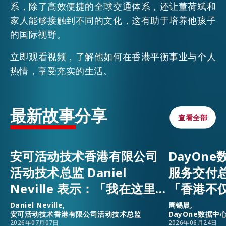
系，除了高效便捷的全球交通体系，还让董荷斌和
家人能够接触到不同的文化，这有助于培养他孩子
的国际视野。
立即观看视频，了解他如何在香港平衡事业与个人
热情，享受充实的生活。
最新故事分享
查看全部
查看全部
安可活动技术香港有限公司
DayOn
活动技术总监 Daniel
服务交付
Neville 表示：「我在这里，
「香港不
因为香港是全球人才、资源
升，还为
Daniel Neville,
周锡晨,
安可活动技术香港有限公司活动技术总监
DayOne数据
与事业发展机遇的汇聚之
安乐窝。
2026年07月07日
2026年06月24日