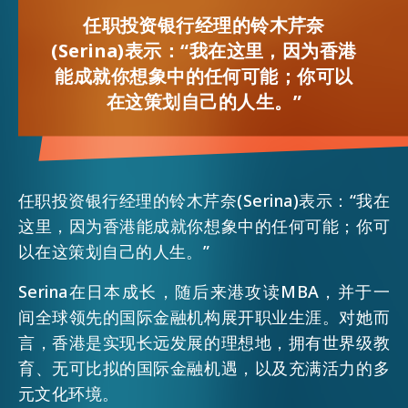
FACEBOOK
任职投资银行经理的铃木芹奈
(Serina)表示：“我在这里，因为香港
活动情报
LINKEDIN
能成就你想象中的任何可能；你可以
在这策划自己的人生。”
最新消息
WHATSAPP
WECHAT
关于我们
常见问题
任职投资银行经理的铃木芹奈(Serina)表示：“我在
联络我们
这里，因为香港能成就你想象中的任何可能；你可
EMAIL
以在这策划自己的人生。”
EN
繁
简
Serina在日本成长，随后来港攻读MBA，并于一
间全球领先的国际金融机构展开职业生涯。对她而
言，香港是实现长远发展的理想地，拥有世界级教
育、无可比拟的国际金融机遇，以及充满活力的多
元文化环境。