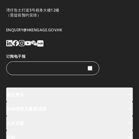
湾仔告士打道5号税务大楼12楼
（需提前预约安排）
ENQUIRY@HKENGAGE.GOV.HK
订阅电子报
就业资讯
活动情报及最新消息
工作机会
薪酬指数
人才清单
人才支援
活动及专题讲座登记
全球人才高峰会周
最新消息
其他
关於我们