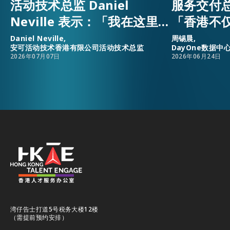
活动技术总监 Daniel
服务交付
Neville 表示：「我在这里，
「香港不
因为香港是全球人才、资源
升，还为
Daniel Neville,
周锡晨,
安可活动技术香港有限公司活动技术总监
DayOne数据
与事业发展机遇的汇聚之
安乐窝。
2026年07月07日
2026年06月24日
地。」
湾仔告士打道5号税务大楼12楼
（需提前预约安排）