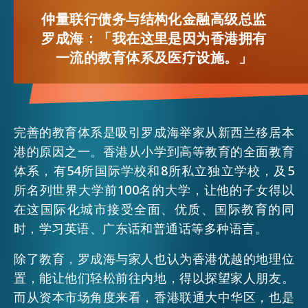
FACEBOOK
仲量联行债务与结构化金融高级总监
罗成海：「我在这里是因为香港拥有
活动情报
LINKEDIN
一流的教育体系及医疗设施。」
最新消息
WHATSAPP
完善的教育体系是吸引罗成海举家从新西兰移居本
WECHAT
关于我们
常见问题
港的原因之一。香港从小学到高等教育的全面教育
联络我们
体系，有54所国际学校和8所私立独立学校，及5
EMAIL
所名列世界大学前100名的大学，让他的子女得以
EN
繁
简
在这国际化城市接受全面、优质、国际教育的同
时，学习英语、广东话和普通话等多种语言。
除了教育，罗成海与家人也认为香港优越的地理位
置，能让他们轻松前往内地，得以探望家人朋友。
而从资本市场角度来看，香港联通大中华区，也是