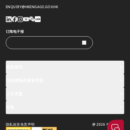
ENQUIRY@HKENGAGE.GOV.HK
订阅电子报
就业资讯
活动情报及最新消息
工作机会
薪酬指数
人才清单
人才支援
活动及专题讲座登记
全球人才高峰会周
最新消息
其他
关於我们
联络我们
指定合作伙伴
常见问题
支援服务
隐私政策
免责声明
@ 2026 年版权所有
移居香港指南