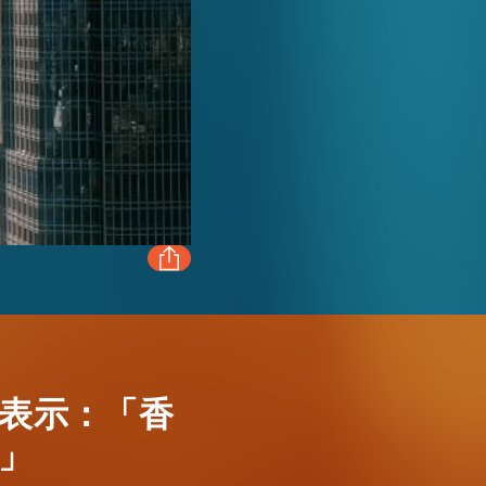
FACEBOOK
LINKEDIN
表示：「香
」
WHATSAPP