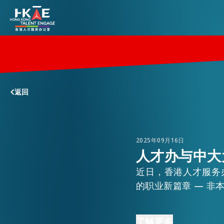
香港优势
返回
居港须知
人才支援
2025年09月16日
人才办与中大
近日，香港人才服务
就业资讯
的职业新篇章 — 非
在港营商
人才办署理总监欧雪
了解更多