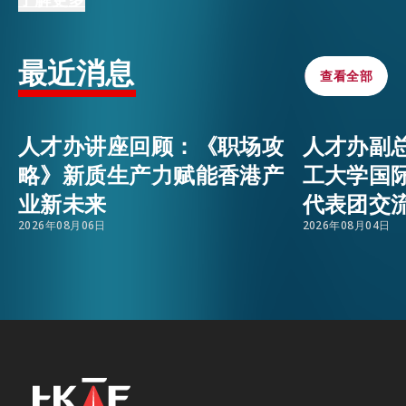
学阶段的教学设计，到人工智能如何融入课堂，帮
活动情报
助来港人才应对教育模式的转变和保持竞争力。同
EMAIL
最近消息
时，他们探讨了心理学领域的职业发展路径，并针
查看全部
查看全部
对相关资格认证要求提供了清晰指引，协助人才了
最新消息
解更多和把握新机遇。
人才办讲座回顾：《职场攻
人才办副
错过了讲座直播？
按此
观看完整回放。
略》新质生产力赋能香港产
工大学国
关于我们
常见问题
业新未来
代表团交
联络我们
2026年08月06日
2026年08月04日
EN
繁
简