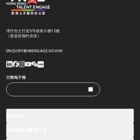
湾仔告士打道5号税务大楼12楼
（需提前预约安排）
ENQUIRY@HKENGAGE.GOV.HK
订阅电子报
就业资讯
活动情报及最新消息
工作机会
薪酬指数