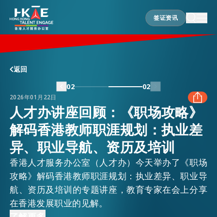
签证资讯
签证资讯
香港优势
返回
02
02
2026年01月22日
居港须知
人才办讲座回顾：《职场攻略》
解码香港教师职涯规划：执业差
FACEBOOK
人才支援
异、职业导航、资历及培训
LINKEDIN
香港人才服务办公室（人才办）今天举办了《职场
就业资讯
攻略》解码香港教师职涯规划：执业差异、职业导
WHATSAPP
航、资历及培训的专题讲座，教育专家在会上分享
在香港发展职业的见解。
在港营商
WECHAT
嘉宾讲者介绍香港教育行业的趋势，从幼儿园和小
了解更多