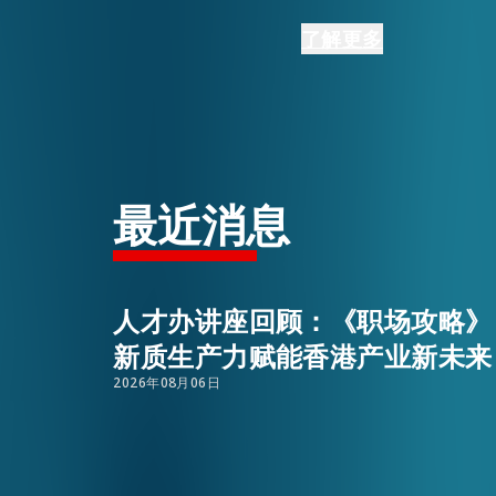
陈海劲于活动上致辞
了解更多
活动情报
（大湾区）的重要组
香港正积极招揽更多
最新消息
陈海劲表示，人才办
们均认为行程有助了
最近消息
关于我们
今届比赛规模扩展，面
常见问题
联络我们
技、医疗科技、智慧
选出16名得奖者。
人才办讲座回顾：《职场攻略》
评审团由香港科技园
新质生产力赋能香港产业新未来
的代表，以及联合会
2026年08月06日
湾区城市考察，亲身
人才办团队今日联同
流。