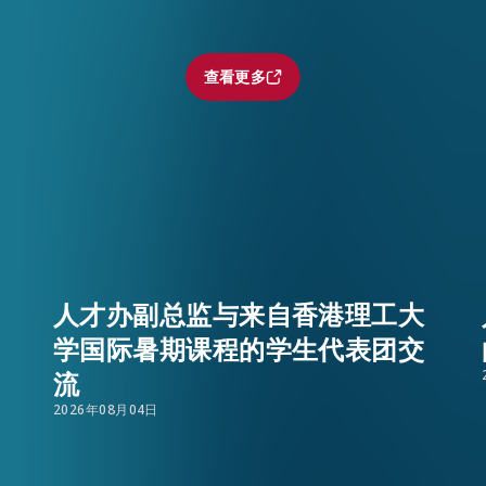
时强调，香港凭借「背靠祖国、联通世界」的独特优
成部分，拥有庞大机遇，非常适合具创业抱负的欧洲年
查看更多
查看更多
全球高端人才，建设国际创新科技中心，打造国际高端
去年在慕尼黑举办创科创业提案大赛，安排德国得奖者
解大湾区创科生态，会积极考虑来港发展。
向全欧洲青年创科创业者，共收到约1 200份报名。近
城市，以及人工智能与机械人技术共四个主题分组竞逐，
EN
繁
简
人才办副总监与来自香港理工大
公司、香港数码港管理有限公司、港深创新及科技园公
学国际暑期课程的学生代表团交
代表和当地创科专家组成。人才办亦会安排得奖者于今
流
探索区内创科生态、行业支援及创业机遇。
2026年08月04日
香港评审转往法国巴黎展开为期两日的推广工作，与当