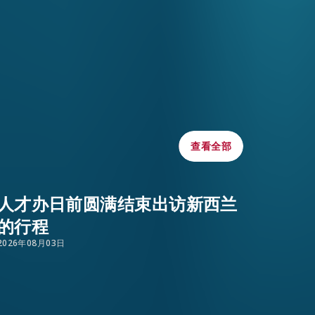
WHATSAPP
势，亦是粤港澳大湾区
青创科人才前来发展。
WECHAT
人才集聚高地。
到香港和深圳考察，他
EMAIL
250名入围者按金融科
查看全部
查看全部
历时逾30小时，最终
人才办日前圆满结束出访新西兰
司、香港金融科技协会
的行程
年九月到香港和其他大
2026年08月03日
地创科创业人士会面交