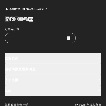
ENQUIRY@HKENGAGE.GOV.HK
订阅电子报
就业资讯
活动情报及最新消息
工作机会
薪酬指数
人才清单
人才支援
活动及专题讲座登记
全球人才高峰会周
最新消息
其他
关於我们
联络我们
指定合作伙伴
常见问题
支援服务
隐私政策
免责声明
@ 2026 年版权所有