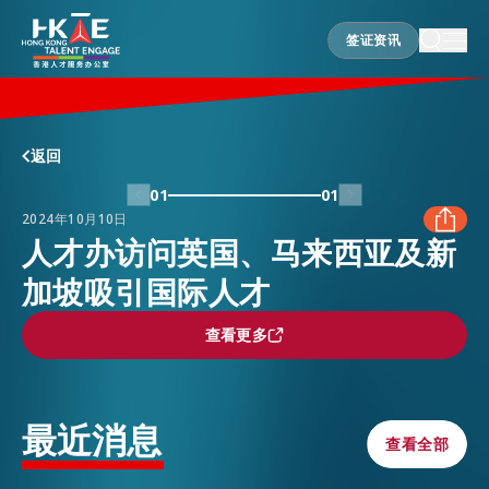
签证资讯
签证资讯
香港优势
返回
01
01
2024年10月10日
居港须知
人才办访问英国、马来西亚及新
加坡吸引国际人才
FACEBOOK
人才支援
查看更多
查看更多
LINKEDIN
就业资讯
WHATSAPP
最近消息
查看全部
查看全部
在港营商
WECHAT