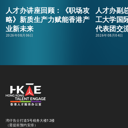
人才办讲座回顾：《职场攻
人才办副
活动情报
EMAIL
略》新质生产力赋能香港产
工大学国
业新未来
代表团交
最新消息
2026年08月06日
2026年08月04日
关于我们
常见问题
联络我们
EN
繁
简
湾仔告士打道5号税务大楼12楼
（需提前预约安排）