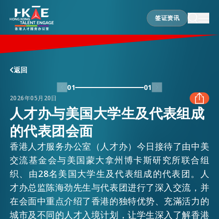
签证资讯
签证资讯
香港优势
返回
01
01
2026年05月20日
居港须知
人才办与美国大学生及代表组成
的代表团会面
FACEBOOK
人才支援
香港人才服务办公室（人才办）今日接待了由中美
LINKEDIN
交流基金会与美国蒙大拿州博卡斯研究所联合组
织、由28名美国大学生及代表组成的代表团。人
就业资讯
才办总监陈海劲先生与代表团进行了深入交流，并
WHATSAPP
在会面中重点介绍了香港的独特优势、充滿活力的
在港营商
城市及不同的人才入境计划，让学生深入了解香港
WECHAT