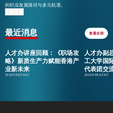
的职业发展路径与多元机遇。
学生的学术背景涵盖多个专业领域，包括计算机科
了解更多
活动情报
EMAIL
学、网络安全、环境科学及政治学等，他们表示对
未来在香港及其他大湾区城市拓展事业抱有浓厚兴
最近消息
最新消息
趣。人才办将继续与未来领袖联系，并提供全面的
查看全部
查看全部
一站式支援服务，协助全球人才顺利落户香港。
关于我们
人才办讲座回顾：《职场攻
人才办副
常见问题
联络我们
略》新质生产力赋能香港产
工大学国
业新未来
代表团交
EN
繁
简
2026年08月06日
2026年08月04日