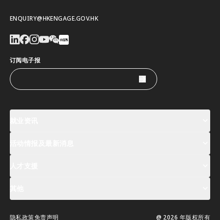
ENQUIRY@HKENGAGE.GOV.HK
订阅电子报
就业资讯
活动情报及最新消息
工作机会
薪酬指数
人才清单
人才支援
活动及专题讲座登记
全球人才高峰会周
最新消息
其他
关於我们
联络我们
指定合作伙伴
常见问题
支援服务
隐私政策
免责声明
@ 2026 年版权所有