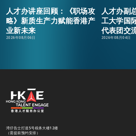
人才办讲座回顾：《职场攻
人才办副
活动情报
EMAIL
略》新质生产力赋能香港产
工大学国
业新未来
代表团交
最新消息
2026年08月06日
2026年08月04日
关于我们
常见问题
联络我们
EN
繁
简
湾仔告士打道5号税务大楼12楼
（需提前预约安排）