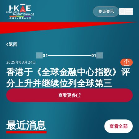
签证资讯
签证资讯
香港优势
返回
01
01
2025年03月24日
居港须知
香港于《全球金融中心指数》评
分上升并继续位列全球第三
FACEBOOK
人才支援
查看更多
查看更多
LINKEDIN
就业资讯
WHATSAPP
最近消息
查看全部
查看全部
在港营商
WECHAT