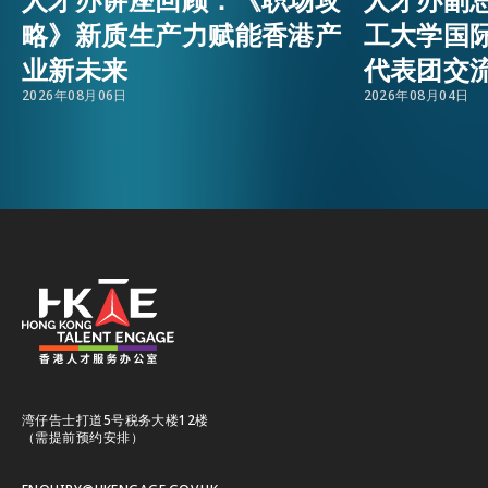
略》新质生产力赋能香港产
工大学国
活动情报
EMAIL
业新未来
代表团交
2026年08月06日
2026年08月04日
最新消息
关于我们
常见问题
联络我们
EN
繁
简
湾仔告士打道5号税务大楼12楼
（需提前预约安排）