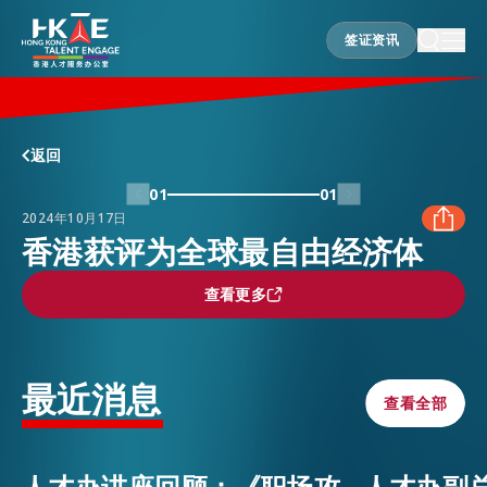
签证资讯
签证资讯
香港优势
返回
01
01
2024年10月17日
居港须知
香港获评为全球最自由经济体
FACEBOOK
查看更多
查看更多
人才支援
LINKEDIN
最近消息
就业资讯
查看全部
查看全部
WHATSAPP
在港营商
人才办讲座回顾：《职场攻
人才办副
WECHAT