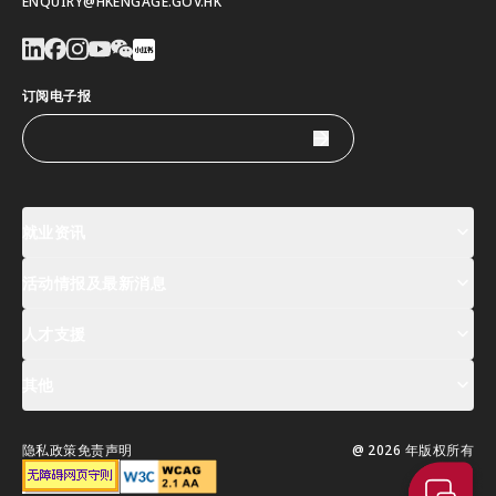
ENQUIRY@HKENGAGE.GOV.HK
订阅电子报
就业资讯
活动情报及最新消息
工作机会
薪酬指数
人才清单
人才支援
活动及专题讲座登记
全球人才高峰会周
最新消息
其他
关於我们
联络我们
指定合作伙伴
常见问题
支援服务
隐私政策
免责声明
@ 2026 年版权所有
移居香港指南