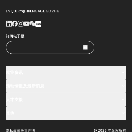
ENQUIRY@HKENGAGE.GOV.HK
订阅电子报
就业资讯
活动情报及最新消息
工作机会
薪酬指数
人才清单
人才支援
活动及专题讲座登记
全球人才高峰会周
最新消息
其他
关於我们
联络我们
指定合作伙伴
常见问题
支援服务
隐私政策
免责声明
@ 2026 年版权所有