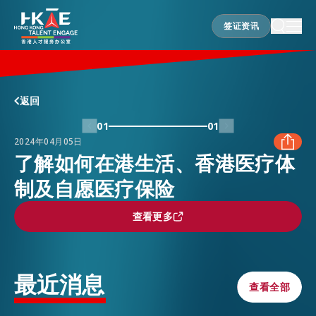
签证资讯
签证资讯
香港优势
返回
01
01
2024年04月05日
居港须知
了解如何在港生活、香港医疗体
制及自愿医疗保险
FACEBOOK
人才支援
查看更多
查看更多
LINKEDIN
就业资讯
WHATSAPP
最近消息
查看全部
查看全部
在港营商
WECHAT