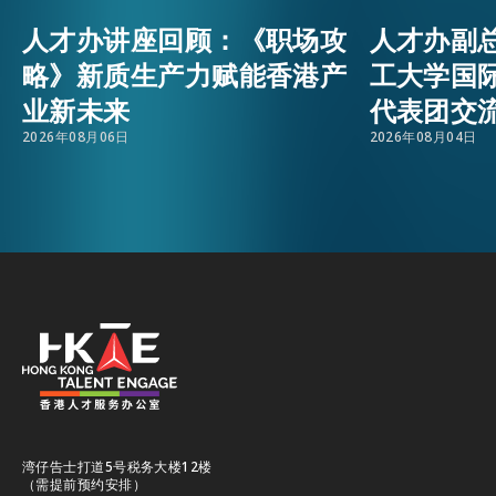
人才办讲座回顾：《职场攻
人才办副
活动情报
EMAIL
略》新质生产力赋能香港产
工大学国
业新未来
代表团交
最新消息
2026年08月06日
2026年08月04日
关于我们
常见问题
联络我们
EN
繁
简
湾仔告士打道5号税务大楼12楼
（需提前预约安排）