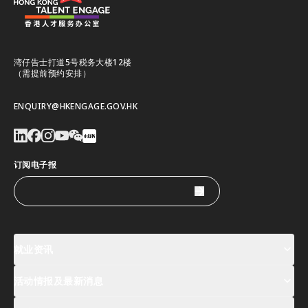
湾仔告士打道5号税务大楼12楼
（需提前预约安排）
ENQUIRY@HKENGAGE.GOV.HK
订阅电子报
就业资讯
活动情报及最新消息
工作机会
薪酬指数
人才清单