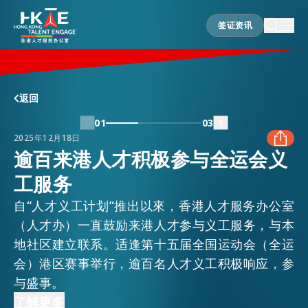
签证资讯
签证资讯
香港优势
返回
01
03
2025年12月18日
居港须知
逾百来港人才积极参与全运会义
工服务
FACEBOOK
人才支援
自“人才义工计划”推出以來，香港人才服务办公室
LINKEDIN
（人才办）一直鼓励来港人才参与义工服务，与本
地社区建立联系。适逢第十五届全国运动会（全运
就业资讯
会）港区赛事举行，逾百名人才义工积极响应，参
WHATSAPP
与盛事。
在港营商
义工具备专业背景、语言能力及服务热忱，他们被
了解更多
WECHAT