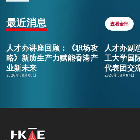
分派至不同赛场，負責服务观众、场地支援、人流
引导等工作，与其他义工合作无间，确保赛事畅顺
活动情报
EMAIL
最近消息
运行。人才办总监陈海劲表示，未来将会继续与不
查看全部
查看全部
同团体合作，为人才提供多元化义工服务的机会，
最新消息
助力他们更好融入香港。
人才办讲座回顾：《职场攻
人才办副
略》新质生产力赋能香港产
工大学国
关于我们
业新未来
代表团交
常见问题
联络我们
2026年08月06日
2026年08月04日
EN
繁
简