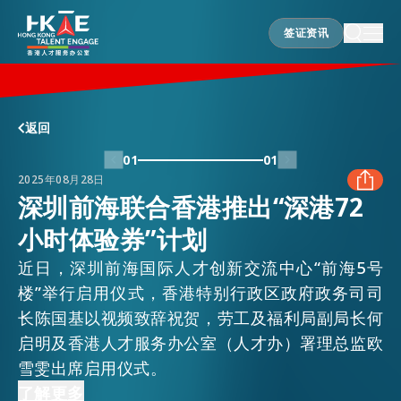
签证资讯
签证资讯
香港优势
返回
01
01
2025年08月28日
居港须知
深圳前海联合香港推出“深港72
小时体验券”计划
FACEBOOK
人才支援
近日，深圳前海国际人才创新交流中心“前海5号
LINKEDIN
楼”举行启用仪式，香港特别行政区政府政务司司
长陈国基以视频致辞祝贺，劳工及福利局副局长何
就业资讯
启明及香港人才服务办公室（人才办）署理总监欧
WHATSAPP
雪雯出席启用仪式。
在港营商
为推进落实今年6月前海和香港双方签署的合作备
了解更多
WECHAT