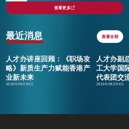
忘录，深圳市前海管理局与人才办在此次活动中联
查看更多
查看更多
合发布“深港72小时体验券”计划，汇聚卓越人才、
活动情报
EMAIL
创科人才和青年人才于深港两地。该计划旨在邀请
全球杰出人才亲身探索、实地了解深圳与香港在创
最近消息
最新消息
查看全部
查看全部
科生态、产业发展、生活配套及政策服务等方面的
机遇和优势。行程包括参访两地顶尖高校、科创园
区及世界级科技企业。
关于我们
人才办讲座回顾：《职场攻
人才办副
常见问题
“深港72小时体验券” 计划将进一步深化两地人才
略》新质生产力赋能香港产
工大学国
联络我们
交流合作、资源共享，以及创新协同。深港两地优
业新未来
代表团交
EN
繁
简
势互补、紧密协作，提升彼此对国际高端人才的吸
2026年08月06日
2026年08月04日
引力，有助推动粤港澳大湾区建设成为国家高水平
人才高地。