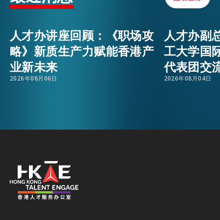
活动情报
EMAIL
人才办讲座回顾：《职场攻
人才办副
略》新质生产力赋能香港产
工大学国
最新消息
业新未来
代表团交
2026年08月06日
2026年08月04日
关于我们
常见问题
联络我们
EN
繁
简