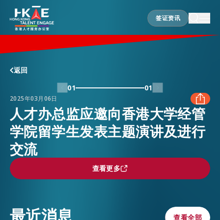
签证资讯
签证资讯
香港优势
返回
01
01
2025年03月06日
居港须知
人才办总监应邀向香港大学经管
学院留学生发表主题演讲及进行
FACEBOOK
人才支援
交流
LINKEDIN
查看更多
查看更多
就业资讯
WHATSAPP
最近消息
在港营商
WECHAT
查看全部
查看全部