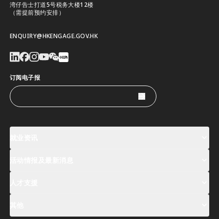
湾仔告士打道5号税务大楼12楼
（需提前预约安排）
ENQUIRY@HKENGAGE.GOV.HK
订阅电子报
就业资讯
活动情报及最新消息
工作机会
薪酬指数
人才清单
人才支援
活动及专题讲座登记
全球人才高峰会周
最新消息
其他
关於我们
联络我们