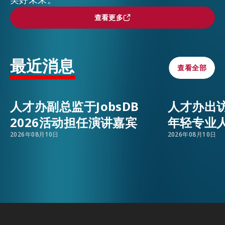
查看更多
查看更多
活动情报
EMAIL
最近消息
最新消息
查看全部
查看全部
关于我们
人才办副总监于JobsDB
人才办出
常见问题
联络我们
2026活动担任演讲嘉宾
年轻专业
2026年08月10日
2026年08月10日
EN
繁
简