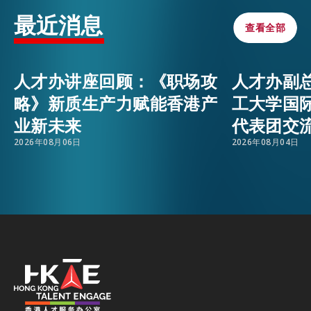
最近消息
查看全部
查看全部
活动情报
EMAIL
人才办讲座回顾：《职场攻
人才办副
最新消息
略》新质生产力赋能香港产
工大学国
业新未来
代表团交
关于我们
2026年08月06日
2026年08月04日
常见问题
联络我们
EN
繁
简