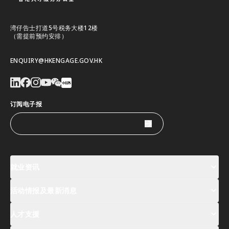
湾仔告士打道5号税务大楼12楼
（需提前预约安排）
ENQUIRY@HKENGAGE.GOV.HK
订阅电子报
就业资讯
活动情报及最新消息
工作机会
薪酬指数
人才清单
人才支援
活动及专题讲座登记
全球人才高峰会周