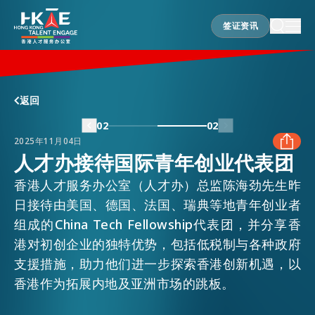
签证资讯
签证资讯
香港优势
返回
02
02
2025年11月04日
居港须知
人才办接待国际青年创业代表团
香港人才服务办公室（人才办）总监陈海劲先生昨
FACEBOOK
人才支援
日接待由美国、德国、法国、瑞典等地青年创业者
组成的China Tech Fellowship代表团，并分享香
LINKEDIN
港对初创企业的独特优势，包括低税制与各种政府
就业资讯
支援措施，助力他们进一步探索香港创新机遇，以
WHATSAPP
香港作为拓展内地及亚洲市场的跳板。
在港营商
WECHAT