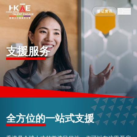
签证资讯
签证资讯
香港优势
支援服务
居港须知
人才支援
就业资讯
全方位的一站式支援
在港营商