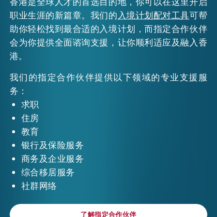
香港是全球人才的首选目的地，你可以在这里开启
职业生涯的新篇章。我们的
入境计划配对工具
可帮
活动情报
助你轻松找到最合适的入境计划，而指定合作伙伴
会为你提供全面谘询支援，让你顺利适应及融入香
港。
最新消息
我们的指定合作伙伴提供以下领域的专业支援服
务：
关于我们
求职
常见问题
联络我们
住房
教育
EN
繁
简
银行及保险服务
商务及企业服务
综合移居服务
社群网络
了解指定合作伙伴
了解指定合作伙伴