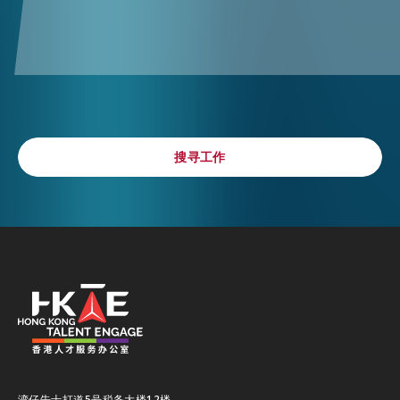
搜寻工作
搜寻工作
湾仔告士打道5号税务大楼12楼