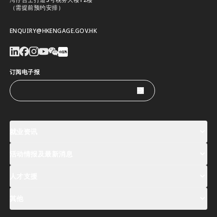
（需提前预约安排）
ENQUIRY@HKENGAGE.GOV.HK
订阅电子报
就业资讯
活动情报及最新消息
工作机会
薪酬指数
人才清单
人才支援
活动及专题讲座登记
全球人才高峰会周
最新消息
其他
关於我们
联络我们
指定合作伙伴