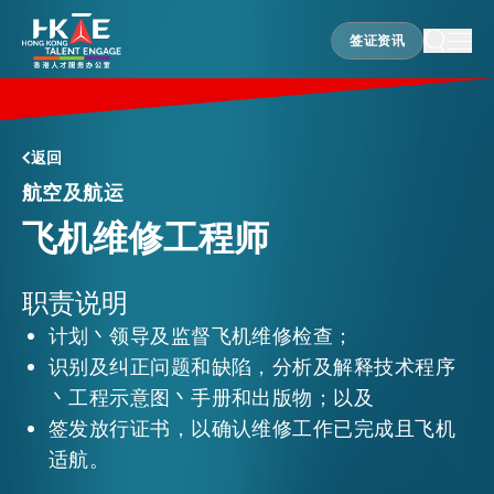
签证资讯
签证资讯
香港优势
返回
航空及航运
飞机维修工程师
居港须知
职责说明
人才支援
计划丶领导及监督飞机维修检查；
识别及纠正问题和缺陷，分析及解释技术程序
就业资讯
丶工程示意图丶手册和出版物；以及
签发放行证书，以确认维修工作已完成且飞机
适航。
在港营商