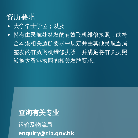
资历要求
活动情报
大学学士学位；以及
持有由民航处签发的有效飞机维修执照，或符
最新消息
合本港相关适航要求中规定并由其他民航当局
签发的有效飞机维修执照，并满足将有关执照
转换为香港执照的相关发牌要求。
关于我们
常见问题
联络我们
EN
繁
简
查询有关专业
运输及物流局
enquiry@tlb.gov.hk