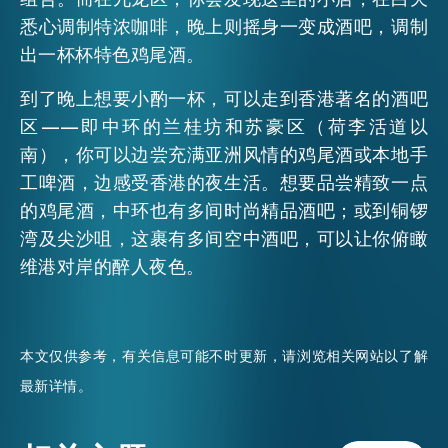
悉心调制特浓咖啡，晚上则摇身一变成酒吧，调制
EMAIL
出一杯杯特色鸡尾酒。
活动情报
到了晚上想要小酌一杯，可以走到香港著名的酒吧
区——即中环的兰桂坊和苏豪区（荷李活道以
最新消息
南），你可以边尝充满亚洲风情的鸡尾酒或本地手
工啤酒，边感受香港的夜生活。想要品尝精致一点
关于我们
的鸡尾酒，中环也有多间时尚精品酒吧；或到铜锣
常见问题
联络我们
湾及尖沙咀，这裹有多间空中酒吧，可以让你俯瞰
维港对岸的醉人夜色。
EN
繁
简
本文仅供参考，有关信息可能不时更新，请浏览相关网站以了解
最新详情。