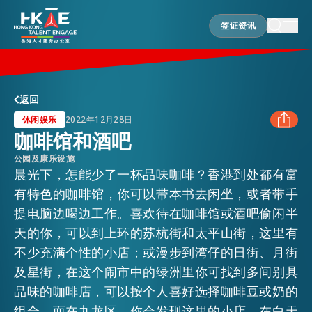
签证资讯
签证资讯
香港优势
返回
休闲娱乐
2022年12月28日
咖啡馆和酒吧
居港须知
公园及康乐设施
FACEBOOK
晨光下，怎能少了一杯品味咖啡？香港到处都有富
有特色的咖啡馆，你可以带本书去闲坐，或者带手
人才支援
LINKEDIN
提电脑边喝边工作。喜欢待在咖啡馆或酒吧偷闲半
天的你，可以到上环的苏杭街和太平山街，这里有
WHATSAPP
就业资讯
不少充满个性的小店；或漫步到湾仔的日街、月街
及星街，在这个闹市中的绿洲里你可找到多间别具
WECHAT
品味的咖啡店，可以按个人喜好选择咖啡豆或奶的
在港营商
组合。而在九龙区，你会发现这里的小店，在白天