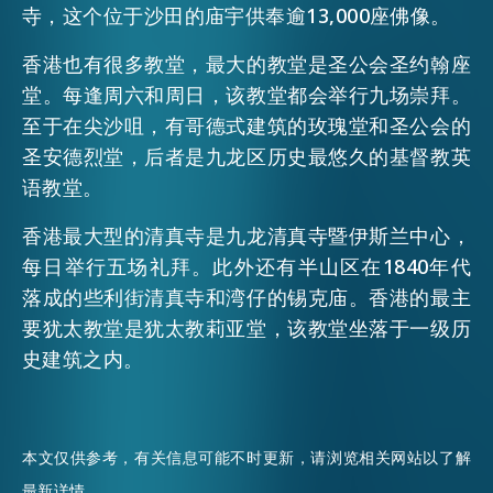
寺，这个位于沙田的庙宇供奉逾13,000座佛像。
EMAIL
活动情报
香港也有很多教堂，最大的教堂是圣公会圣约翰座
堂。每逢周六和周日，该教堂都会举行九场崇拜。
至于在尖沙咀，有哥德式建筑的玫瑰堂和圣公会的
最新消息
圣安德烈堂，后者是九龙区历史最悠久的基督教英
语教堂。
关于我们
香港最大型的清真寺是九龙清真寺暨伊斯兰中心，
常见问题
联络我们
每日举行五场礼拜。此外还有半山区在1840年代
落成的些利街清真寺和湾仔的锡克庙。香港的最主
EN
繁
简
要犹太教堂是犹太教莉亚堂，该教堂坐落于一级历
史建筑之内。
本文仅供参考，有关信息可能不时更新，请浏览相关网站以了解
最新详情。