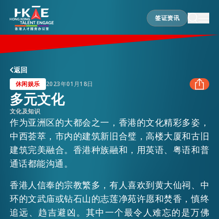
签证资讯
签证资讯
香港优势
返回
休闲娱乐
2023年01月18日
多元文化
居港须知
文化及知识
FACEBOOK
作为亚洲区的大都会之一，香港的文化精彩多姿，
中西荟萃，市内的建筑新旧合璧，高楼大厦和古旧
人才支援
LINKEDIN
建筑完美融合。香港种族融和，用英语、粤语和普
通话都能沟通。
WHATSAPP
就业资讯
香港人信奉的宗教繁多，有人喜欢到黄大仙祠、中
环的文武庙或钻石山的志莲净苑许愿和焚香，慎终
WECHAT
在港营商
追远、趋吉避凶。其中一个最令人难忘的是万佛