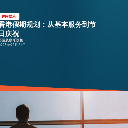
休闲娱乐
休闲娱
香港假期规划：从基本服务到节
不能
日庆祝
生活成本
2023年0
公园及康乐设施
2025年03月21日