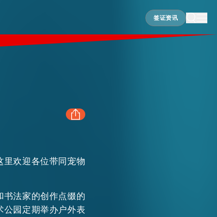
签证资讯
签证资讯
FACEBOOK
这里欢迎各位带同宠物
LINKEDIN
。
和书法家的创作点缀的
WHATSAPP
术公园定期举办户外表