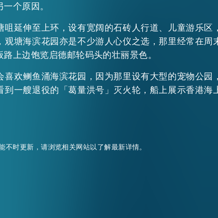
另一个原因。
塘咀延伸至上环，设有宽阔的石砖人行道、儿童游乐区
，观塘海滨花园亦是不少游人心仪之选，那里经常在周
板路上边饱览启德邮轮码头的壮丽景色。
会喜欢鲗鱼涌海滨花园，因为那里设有大型的宠物公园
看到一艘退役的「葛量洪号」灭火轮，船上展示香港海
EN
繁
简
能不时更新，请浏览相关网站以了解最新详情。