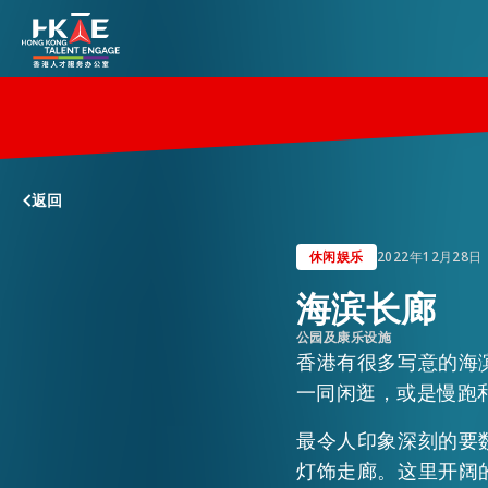
香港优势
返回
居港须知
休闲娱乐
2022年12月28日
海滨长廊
人才支援
公园及康乐设施
香港有很多写意的海
就业资讯
一同闲逛，或是慢跑
最令人印象深刻的要
在港营商
灯饰走廊。这里开阔