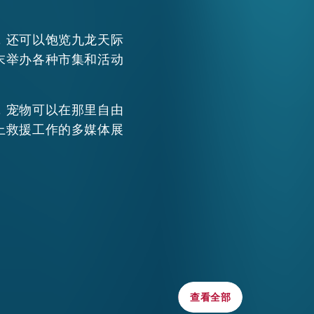
WECHAT
，还可以饱览九龙天际
末举办各种市集和活动
EMAIL
，宠物可以在那里自由
上救援工作的多媒体展
查看全部
查看全部