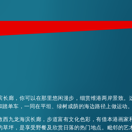
滨长廊，你可以在那里悠闲漫步，细赏维港两岸景致。
和踏单车，一同在平坦、绿树成荫的海边路径上做运动
数西九龙海滨长廊，步道富有文化色彩，有借本港画家
的草坪，是享受野餐及欣赏日落的热门地点。毗邻的艺