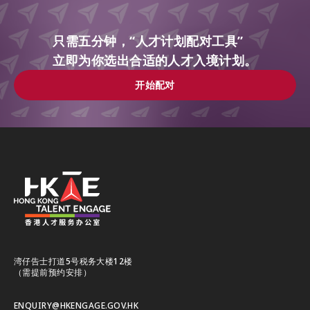
只需五分钟，“人才计划配对工具”
立即为你选出合适的人才入境计划。
开始配对
开始配对
湾仔告士打道5号税务大楼12楼
（需提前预约安排）
ENQUIRY@HKENGAGE.GOV.HK