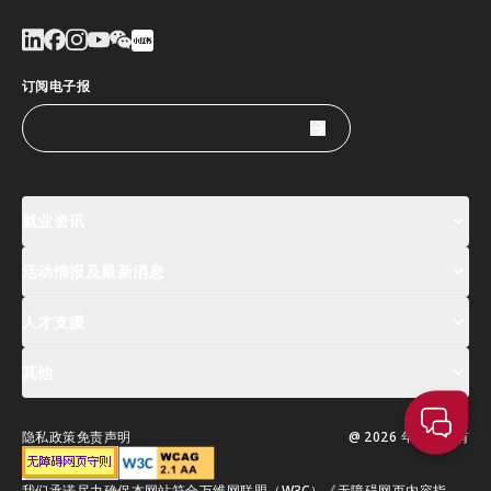
订阅电子报
就业资讯
活动情报及最新消息
工作机会
薪酬指数
人才清单
人才支援
活动及专题讲座登记
全球人才高峰会周
最新消息
其他
关於我们
联络我们
指定合作伙伴
常见问题
支援服务
隐私政策
免责声明
@ 2026 年版权所有
移居香港指南
我们承诺尽力确保本网站符合万维网联盟（W3C）《无障碍网页内容指