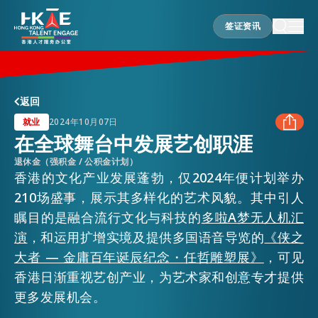
签证资讯
签证资讯
香港优势
返回
就业
2024年10月07日
在全球舞台中发展艺创职涯
居港须知
退休金（强积金 / 公积金计划）
FACEBOOK
香港的文化产业发展蓬勃，仅2024年便计划举办
210场盛事，展示其多样化的艺术风貌。其中引人
人才支援
LINKEDIN
瞩目的是融合流行文化与科技的
多啦A梦无人机汇
演
，和运用扩增实境及提供多国语音导览的
《侠之
WHATSAPP
就业资讯
大者 — 金庸百年诞辰纪念・任哲雕塑展》
，可见
香港日渐重视艺创产业，为艺术家和创意专才提供
WECHAT
更多发展机会。
在港营商