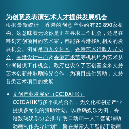
EMAIL
活动情报
为创意及表演艺术人才提供发展机会
根据最新统计，香港的创意产业约有29,890家机
构。这意味着无论你是正在寻求工作机会，还是在
最新消息
筹划艺创项目的艺术家，都能在香港找到相关的发
展机会。例如是
西九文化区
、
香港艺术行政人员协
会
、
香港设计中心
及
香港艺术节
等机构均为艺术从
关于我们
常见问题
业者提供工作机会。政府也设立了艺创基金来支持
联络我们
艺术创新并鼓励跨界合作，为项目提供资助，支持
EN
繁
简
各类艺术项目的发展：
文创产业发展处（CCIDAHK）
CCIDAHK与多个机构合作，为文化和创意产业
提供多元化的资助计划。以数碼娱乐为例，香
港数碼娱乐协会推出“明日动画—人工智能辅助
动画制作先导计划”，旨在探索人工智能于动画