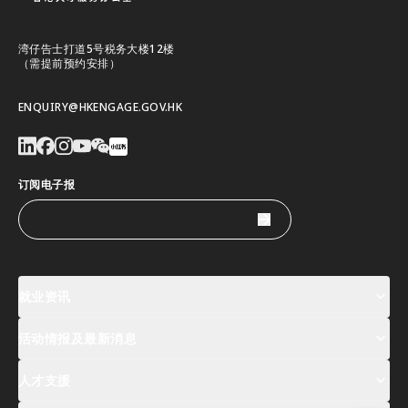
湾仔告士打道5号税务大楼12楼
（需提前预约安排）
ENQUIRY@HKENGAGE.GOV.HK
订阅电子报
就业资讯
活动情报及最新消息
工作机会
薪酬指数
人才清单
人才支援
活动及专题讲座登记
全球人才高峰会周