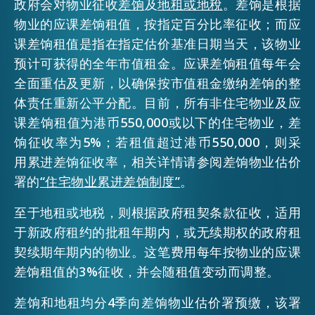
政府会对物业征收
差饷
及
地租或地稅
。差饷是根据
物业的应课差饷租值，按指定百分比率征收；而应
课差饷租值是指在指定估价基准日期当天，该物业
预计可获得的全年市值租金。应课差饷租值每年会
全面重估及更新，以确保按市值租金缴纳差饷的整
体责任重新公平分配。目前，所有非住宅物业及应
课差饷租值为港币550,000或以下的住宅物业，差
饷征收率为5%；若租值超过港币550,000，则采
用累进差饷征收率，相关详情请参阅差饷物业估价
署的
“住宅物业累进差饷制度”
。
至于地租或地税，则根据政府租契条款征收，适用
于新政府租约的批租年期内，或无续期权的政府租
契续期年期内的物业。这笔费用每年按物业的应课
差饷租值的3%征收，并会随租值变动而调整。
差饷和地租均分4季向差饷物业估价署预缴，该署