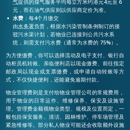
气
提供的煤气服务平均每立方米约港元4元至 6
元，而石油气供应则以供应商定价为准。
水费
：每4个月缴交
由
水务署
负责，根据水污染管制条例制订的接
驳污水渠计划，若物业已连接到公共污水系
统，则需支付污水费（通常为水费的 75%）。
为方便缴费，你可以选择流动及电子支付、银行自
动柜员机转账、亲临便利店以现金缴费、前往指定
邮政局以现金或支票缴费，或申请自动转账等方
式，不仅快捷便利，还能避免逾期付款。
物业管理费则是支付给物业管理公司的常规费用，
用于物业的日常运作、维修保养、保安及设施管
理。管理费金额视物业类型、规模及位置而定，一
般包括保安服务、清洁、园林维护、停车场管理及
紧急维修等。部分私人物业可能还会收取额外设施