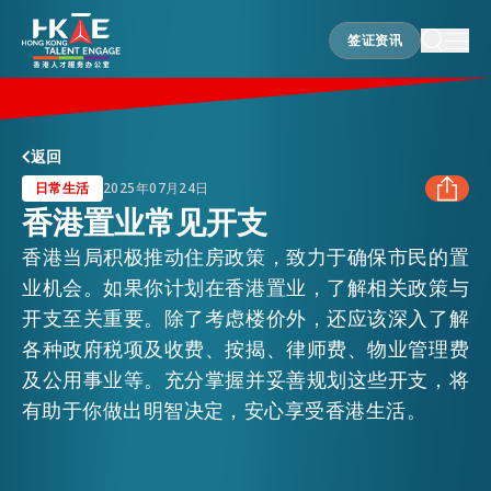
签证资讯
签证资讯
香港优势
返回
日常生活
2025年07月24日
香港置业常见开支
居港须知
香港当局积极推动住房政策，致力于确保市民的置
FACEBOOK
业机会。如果你计划在香港置业，了解相关政策与
人才支援
开支至关重要。除了考虑楼价外，还应该深入了解
LINKEDIN
各种政府税项及收费、按揭、律师费、物业管理费
及公用事业等。充分掌握并妥善规划这些开支，将
WHATSAPP
就业资讯
有助于你做出明智决定，安心享受香港生活。
WECHAT
在港营商