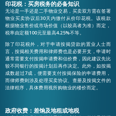
印花税：买房税务的必备知识
EMAIL
无论是一手还是二手物业交易，买卖双方需在签署
活动情报
物业买卖协议后30天内缴付从价印花税。该税款
根据物业售价或市场价值（以较高者为准）而定，
税率由定额100元至最高4.25%不等。
最新消息
除了印花税外，对于申请按揭贷款的置业人士而
言，按揭相关费用和律师费也是必要开支，申请时
关于我们
常见问题
通常需要支付按揭申请费和估价费，因此建议先比
联络我们
较不同银行的按揭计划后再作决定。此外，如按揭
EN
繁
简
成数超过7成，便需要支付按揭保险的申请费用，
而律师费则涉及处理买卖协议、查册及按揭文件的
法律程序，具体费用视所购物业的楼价而定。
政府收费：差饷及地租或地税