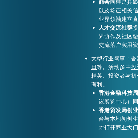
商会
同样是具
以及签证相关
业界领袖建立
人才交流社群
界协作及社区
交流落户实用
大型行业盛事：香
日
等。活动多由
投
精英、投资者与初
有利。
香港金融科技周 x
议展览中心）
香港贸发局创业日
台与本地初创
才打开商业大