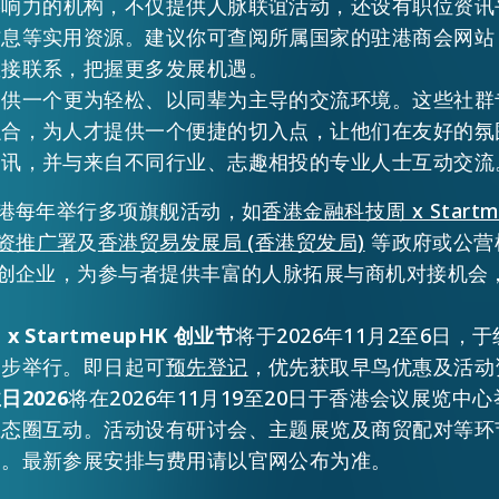
影响力的机构，不仅提供人脉联谊活动，还设有职位资讯
信息等实用资源。建议你可查阅所属国家的驻港商会网站
直接联系，把握更多发展机遇。
提供一个更为轻松、以同辈为主导的交流环境。这些社群
融合，为人才提供一个便捷的切入点，让他们在友好的氛
资讯，并与来自不同行业、志趣相投的专业人士互动交流
港每年举行多项旗舰活动，如
香港金融科技周 x Start
资推广署
及
香港贸易发展局 (香港贸发局)
等政府或公营
创企业，为参与者提供丰富的人脉拓展与商机对接机会
 StartmeupHK 创业节
将于2026年11月2至6日
同步举行。即日起可
预先登记
，优先获取早鸟优惠及活动
2026
将在2026年11月19至20日于香港会议展览中
生态圈互动。活动设有研讨会、主题展览及商贸配对等环
门。最新参展安排与费用请以官网公布为准。