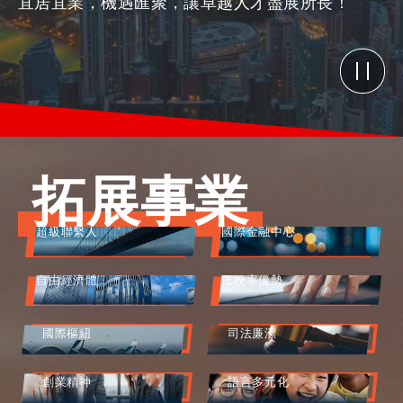
宜居宜業，機遇匯聚，讓卓越人才盡展所長！
活動情報
最新消息
拓展事業
關於我們
常見問題
聯絡我們
超級聯繫人
國際金融中心
EN
繁
简
自由經濟體
低稅率優勢
國際樞紐
司法廉潔
創業精神
語言多元化