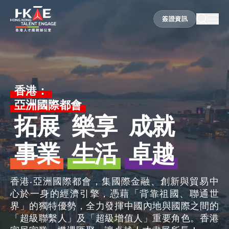
簽證資訊
簽證資訊
香港優勢
香港：
亞洲國際都會
居港須知
拓展
樂享
成就
事業
生活
卓越
人才支援
香港‧亞洲國際都會，集國際金融、創新與貿易中
就業資訊
心於一身的經濟引擎，憑藉「背靠祖國、聯通世
界」的獨特優勢，全力發揮中國內地與國際之間的
「超級聯繫人」及「超級增值人」重要角色。香港
在港營商