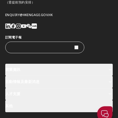
（需提前預約安排）
ENQUIRY@HKENGAGE.GOV.HK
訂閱電子報
就業資訊
活動情報及最新消息
工作機會
薪酬指數
人才清單
人才支援
活動及專題講座登記
全球人才高峰會周
最新消息
其他
關於我們
聯絡我們
指定合作夥伴