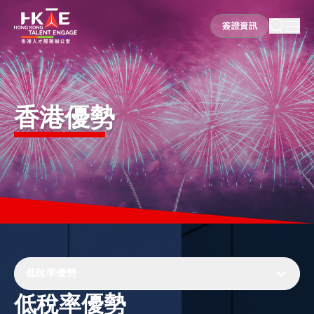
簽證資訊
簽證資訊
香港優勢
香港優勢
居港須知
人才支援
就業資訊
低稅率優勢
低稅率優勢
在港營商