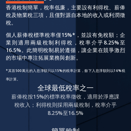
香港稅制簡單，稅率低廉，主要設有利得稅、薪俸
稅及物業稅三項，且僅對源自本地的收入或利潤徵
活動情報
稅。
個人薪俸稅標準稅率僅15%*，並設有免稅額；企
最新消息
業則適用兩級稅制利得稅，稅率介乎8.25%至
16.5%。此簡明稅制易於遵循，讓企業在競爭激烈
的市場中專注拓展業務與創新。
關於我們
常見問題
聯絡我們
*其首500萬元的入息淨額只以15%的税率計算，餘下入息淨額則以16%税
率計算。
EN
繁
简
全球最低稅率之一
薪俸稅按15%的標準稅率徵收，適用於淨應課
稅收入；利得稅則採用兩級稅制，稅率介乎
8.25%至16.5%
簡單稅制