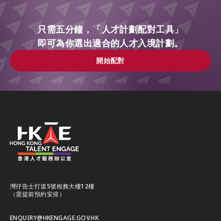
只需五分鐘，「人才計劃配對工具」
即可為你選出適合的人才入境計劃。
開始配對
開始配對
灣仔告士打道5號稅務大樓12樓
（需提前預約安排）
ENQUIRY@HKENGAGE.GOV.HK