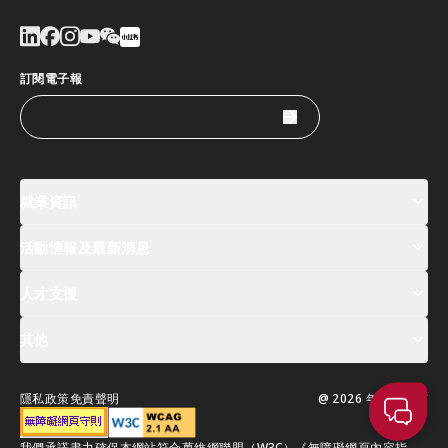
訂閱電子報
就業資訊
活動情報及最新消息
工作機會
薪酬指數
人才清單
人才支援
活動及專題講座登記
全球人才高峰會周
最新消息
其他
關於我們
聯絡我們
指定合作夥伴
常見問題
支援服務
隱私政策
免責聲明
@ 2026 年版權所有
移居香港指南
我們承諾盡力確保本網站符合萬維網聯盟（W3C）《無障礙網頁內容指