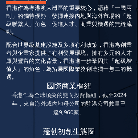
香港作為粵港澳大灣區的重要核心，憑藉「一國兩
制」的獨特優勢，發揮連接內地與海外市場的「超
活動情報
級聯繫人」角色，促進人才、商業與機遇的無縫流
動。
最新消息
配合世界級基建設施及多項有利政策，香港為創業
者與企業家提供了有利發展環境。擁有多元的人才
庫與豐富的文化背景，香港進一步鞏固其「超級增
關於我們
常見問題
值人」的角色，為拓展國際業務創造獨一無二的機
聯絡我們
遇。
國際商業樞紐
EN
繁
简
香港作為全球頂尖的雙向投資樞紐，截至2024
年，來自海外或內地母公司的駐港公司數量已
達9,960家。
蓬勃初創生態圈