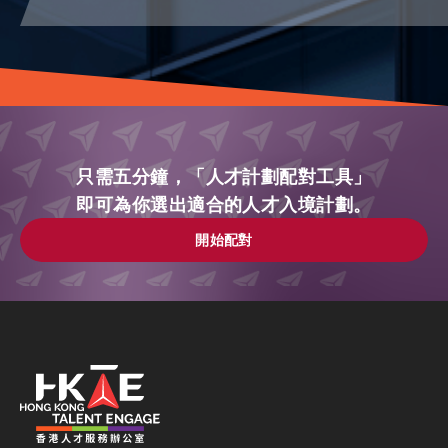
只需五分鐘，「人才計劃配對工具」
即可為你選出適合的人才入境計劃。
開始配對
開始配對