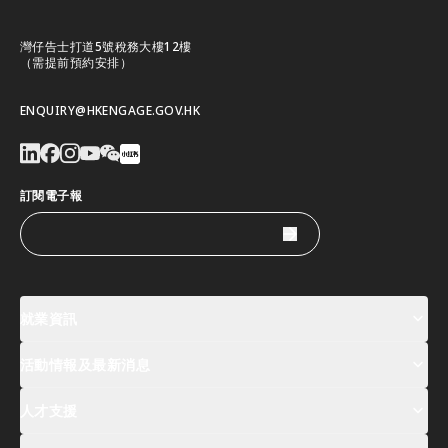
灣仔告士打道5號稅務大樓12樓
（需提前預約安排）
ENQUIRY@HKENGAGE.GOV.HK
訂閱電子報
就業資訊
活動情報及最新消息
工作機會
薪酬指數
人才清單
人才支援
活動及專題講座登記
全球人才高峰會周