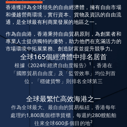
香港獲評為全球領先的自由經濟體，擁有自由市場
和優越營商環境，實行資本、貨物及資訊的自由流
活動情報
通，是全球最有利商業發展的地區之一。
作為自由港，香港秉持自由貿易原則，為創業者和
最新消息
專業人士提供獨特的優勢，助力他們在充滿活力的
市場環境中拓展業務、創造財富並提升競爭力。
全球165個經濟體中排名居首
關於我們
常見問題
1
根據《2024年經濟自由度報告》
，香港在
聯絡我們
「國際貿易自由度」及「監管效率」均位列首
EN
繁
简
位，「穩健貨幣」則排名全球第三
全球最繁忙高效海港之一
作為全球最大、最自由的貿易樞紐，香港每年
處理約1,800萬個標準貨櫃，每週約280艘船舶
2
往來全球600多個目的地