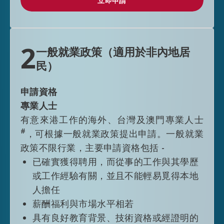
立即申請
立即申請
根據高端人才通行證計劃獲准來港人士，
一般首次入境可獲准在港逗留36個月（A
類申請）或24個月（B類及C類申請），而
2
一般就業政策（適用於非內地居
不受其他逗留條件限制。申請延長逗留期
民）
限時，申請人須已在香港特區受聘並能從
中獲得穩定收入，或已在香港特區開辦或
申請資格
參與業務；獲批准的申請人，一般可獲准
專業人士
延長逗留不多於三年，而不受其他逗留條
有意來港工作的海外、台灣及澳門專業人士
件限制。符合頂尖人才類別資格人士延長
#
，可根據一般就業政策提出申請。一般就業
逗留期限進一步放寬至6年。
政策不限行業，主要申請資格包括 -
已確實獲得聘用，而從事的工作與其學歷
或工作經驗有關，並且不能輕易覓得本地
人擔任
*
合資格大學
是指合資格大學綜合名單（下
薪酬福利與市場水平相若
稱「綜合名單」）載列的大學／院校。綜合
具有良好教育背景、技術資格或經證明的