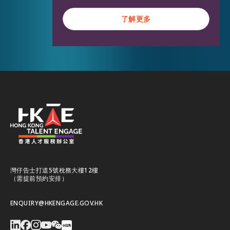
了解更多
了解更多
灣仔告士打道5號稅務大樓12樓
（需提前預約安排）
ENQUIRY@HKENGAGE.GOV.HK