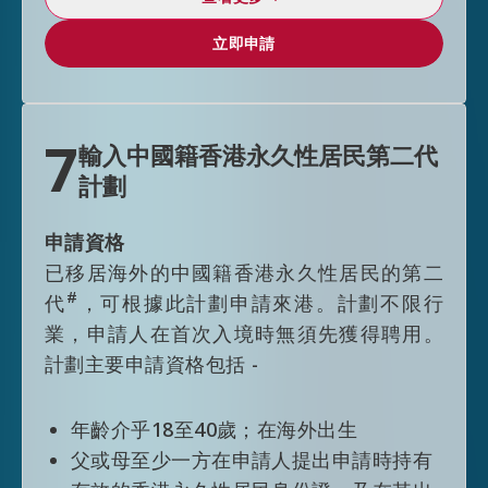
逗留期限
立即申請
立即申請
透過科技人才入境計劃獲准來港人士，逗
留期限模式為3+3+2年
符合頂尖人才類別資格人士逗留期限模式
7
輸入中國籍香港永久性居民第二代
進一步放寬至3+5年，獲准延期逗留的五
計劃
年不受其他逗留條件限制
申請資格
已移居海外的中國籍香港永久性居民的第二
#
代
，可根據此計劃申請來港。計劃不限行
#
本計劃不適用於阿富汗、古巴及朝鮮的國
業，申請人在首次入境時無須先獲得聘用。
⺠
計劃主要申請資格包括 -
年齡介乎18至40歲；在海外出生
父或母至少一方在申請人提出申請時持有