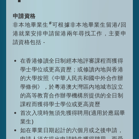
請延長逗留期限時，有關申請只會在申請
人仍然符合輸入內地人才計劃所訂的申請
申請資格
資格的情況下才會獲得考慮；成功申請者
人才清單
#
非本地畢業生
可根據非本地畢業生留港/回
仍會以僱傭身份留港，而其延長逗留期限
2018年制訂首份香港人才清單，旨在更有效
港就業安排申請留港兩年尋找工作，主要申
通常會以 3 + 2 年的模式或根據其僱傭合
及聚焦地吸引高質素人才，以配合香港經濟
請資格包括 -
約的有效期限 （以較短者為準）批出。
高增值及多元化的發展。經2025年檢討，清
符合頂尖人才類別資格人士一般會獲准延
單現時涵蓋9個行業領域下的60項專業。符合
在香港修讀全日制經本地評審課程而獲得
期逗留五年而不受其他逗留條件限制。
相關專業資格的外來人才在申請一般就業政
學士學位或更高資歷；或修讀內地與香港
策時可獲得入境便利。
的大學按照《中華人民共和國中外合作辦
瀏覽
人才清單
以了解更多所列的專業。
學條例》，於粵港澳大灣區內地城市設立
的高等教育合作辦學機構所提供的全日制
人才清單
課程而獲得學士學位或更高資歷
2018年制訂首份香港人才清單，旨在更有效
首次入境時無須先獲得聘用(適用於應屆畢
及聚焦地吸引高質素人才，以配合香港經濟
#
本計劃不適用於 a)内地的中國居⺠；及 b)
業生)
高增值及多元化的發展。經2025年檢討，清
阿富汗、古巴及朝鮮的國⺠
如在畢業日期起計的六個月或之後申請，
單現時涵蓋9個行業領域下的60項專業。符合
* 例如投資推廣署的StartmeupHK創業計
申請人須在提出申請時先獲得聘用，而受