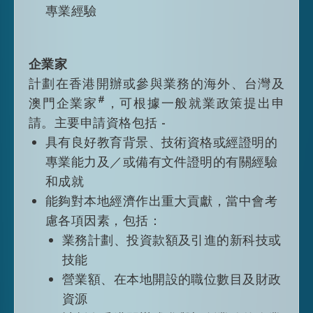
名單是勞工及福利局根據(i) 泰晤士高等教育
專業經驗
世界大學排名、QS世界大學排名、美國新聞
與世界報道全球最佳大學排名及上海交通大
學世界大學學術排名這四個指定的世界大學
企業家
排行榜，在過去五年所列的百強大學／院
計劃在香港開辦或參與業務的海外、台灣及
校；(ii) 過去五年在QS世界大學排名「酒店及
#
澳門企業家
，可根據一般就業政策提出申
休閒管理」範疇位列前五名專門提供酒店課
請。主要申請資格包括 -
程的大學／院校；(iii) 過去五年在上海交通大
具有良好教育背景、技術資格或經證明的
學中國大學排名位列前二十名的內地大學而
專業能力及／或備有文件證明的有關經驗
制定；及(iv) 過去五年在QS世界大學排名
和成就
「藝術與設計」範疇位列前五名的專科學院
能夠對本地經濟作出重大貢獻，當中會考
而制定。為免生疑問，從合資格大學設立的
慮各項因素，包括：
持續和專業教育學院、分校、延伸學院或附
業務計劃、投資款額及引進的新科技或
屬學院等所獲取的學歷，將不予接受。
技能
#
本計劃不適用於阿富汗、古巴及朝鮮的國
營業額、在本地開設的職位數目及財政
⺠
資源