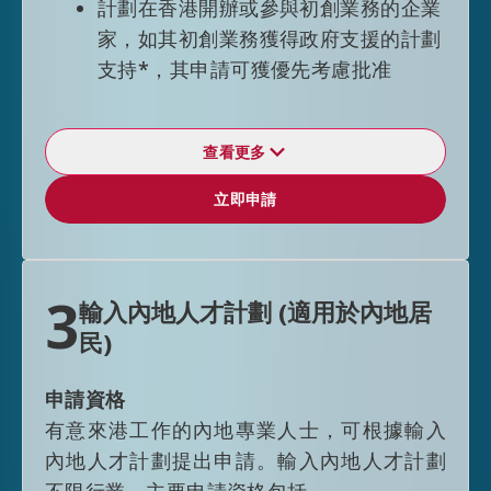
計劃在香港開辦或參與初創業務的企業
家，如其初創業務獲得政府支援的計劃
支持*，其申請可獲優先考慮批准
查看更多
逗留期限
立即申請
立即申請
專業人士
透過一般就業政策獲准來港人士可以僱傭
身份留港，一般首次入境可獲准在港以僱
3
輸入內地人才計劃 (適用於內地居
傭身份逗留36個月或根據其僱傭合約的有
民)
效期限而定（以較短者為準）。申請延長
逗留期限時，有關申請只會在申請人仍然
申請資格
符合一般就業政策所訂的申請資格的情況
有意來港工作的內地專業人士，可根據輸入
下才會獲得考慮；成功申請者仍會以僱傭
內地人才計劃提出申請。輸入內地人才計劃
身份留港，而其延長逗留期限通常會以