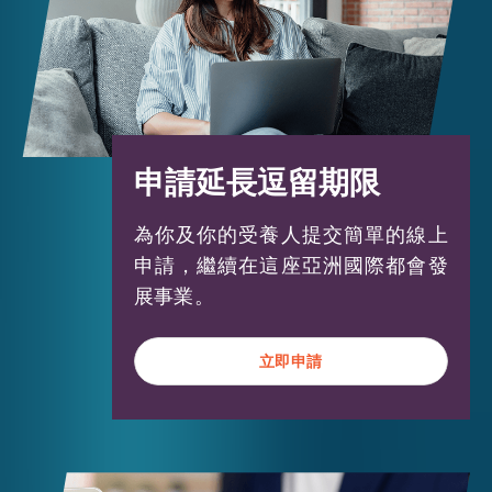
逗留條件限制。符合頂尖人才類別資格人
士年一般會獲准延期逗留6年而不受其他
逗留條件限制。
申請延長逗留期限
#
本計劃不適用於阿富汗、古巴及朝鮮的國
為你及你的受養人提交簡單的線上
⺠
申請，繼續在這座亞洲國際都會發
* 「中國籍人士」指依據《中華人民共和國
展事業。
香港特別行政區基本法》第十八條及附件三
在香港特區實施並按照1996年5月15日第八
立即申請
立即申請
屆全國人民代表大會常務委員會第十九次會
議通過的《關於〈中華人民共和國國籍法〉
在香港特別行政區實施的幾個問題的解釋》
詮釋的《中華人民共和國國籍法》所指具有