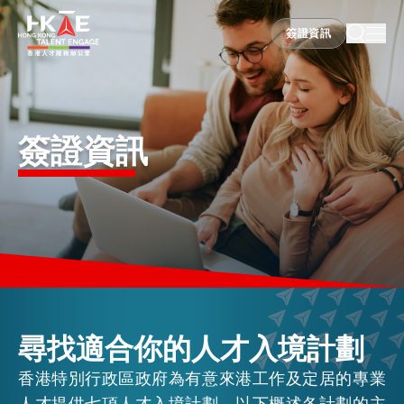
簽證資訊
簽證資訊
香港優勢
簽證資訊
居港須知
人才支援
就業資訊
尋找適合你的人才入境計劃
香港特別行政區政府為有意來港工作及定居的專業
在港營商
人才提供七項人才入境計劃。以下概述各計劃的主