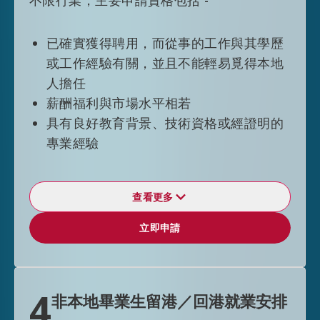
不限行業，主要申請資格包括 -
3+2年的模式或根據其僱傭合約的有效期
限 （以較短者為準）批出。
符合頂尖人才類別資格人士一般，會獲准
已確實獲得聘用，而從事的工作與其學歷
延期逗留五年而不受其他逗留條件限制。
或工作經驗有關，並且不能輕易覓得本地
人擔任
薪酬福利與市場水平相若
企業家
具有良好教育背景、技術資格或經證明的
透過一般就業政策獲准來港人士可以僱傭
專業經驗
身份留港，一般首次入境可獲准在港逗留
36 個月而不受其他逗留條件限制。申請延
長逗留期限時，有關申請只會在申請人仍
查看更多
然符合來港投資的申請資格的情況下才會
逗留期限
立即申請
立即申請
獲得考慮；成功申請者仍會以僱傭身份留
透過輸入內地人才計劃獲准來港人士可以
港，而其延長逗留期限通常會以 3 + 2 年
僱傭身份留港，一般首次入境可獲准在港
的模式批出。
以僱傭身份逗留 36 個月或根據其僱傭合
4
非本地畢業生留港／回港就業安排
約的有效期限而定（以較短者為準）。申