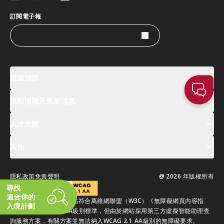
訂閱電子報
就業資訊
活動情報及最新消息
工作機會
薪酬指數
人才清單
人才支援
活動及專題講座登記
全球人才高峰會周
最新消息
其他
關於我們
聯絡我們
指定合作夥伴
常見問題
支援服務
隱私政策
免責聲明
@ 2026 年版權所有
移居香港指南
尋找
適合你的
我們承諾盡力確保本網站符合萬維網聯盟（W3C）《無障礙網頁內容指
入境計劃
引》（WCAG）2.1 AA級別標準，但由於網站採用第三方虛擬智能助理查
詢服務方案，有關方案並無法納入WCAG 2.1 AA級別的無障礙要求。