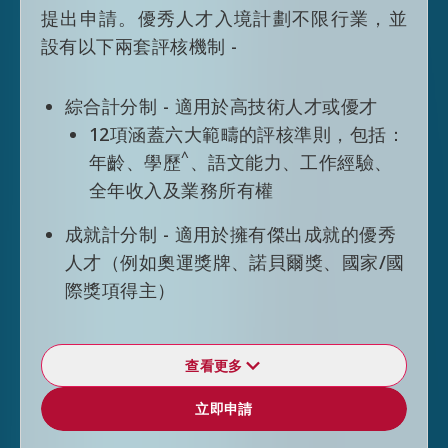
提出申請。優秀人才入境計劃不限行業，並
受其他逗留條件限制。
設有以下兩套評核機制 -
綜合計分制 - 適用於高技術人才或優才
12項涵蓋六大範疇的評核準則，包括：
#
本計劃不適用於阿富汗、古巴及朝鮮的國
^
年齡、學歷
、語文能力、工作經驗、
民。就老撾、尼泊爾及越南國民而言，「非
全年收入及業務所有權
本地畢業生留港／回港就業安排」只適用於
(a)在香港修讀由大學教育資助委員會資助院
成就計分制 - 適用於擁有傑出成就的優秀
校開辦的全日制經本地評審的本地課程而獲
人才（例如奧運獎牌、諾貝爾獎、國家/國
得學士學位或更高資歷的人士，但不包括
際獎項得主）
（一）相關院校開辦的自資課程；（二）相
關院校的持續及專業教育部門開辦的課程；
查看更多
及（三）相關院校開辦的交換生課程或短期
逗留期限
課程；或(b)大灣區校園畢業生。
立即申請
立即申請
按本計劃「綜合計分制」獲准來港人士，