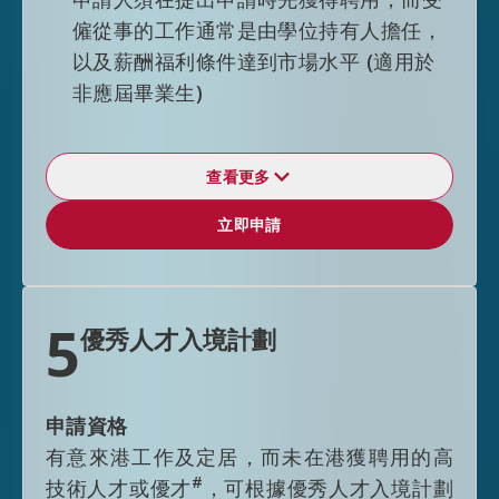
相關專業資格的外來人才在申請輸入內地人
劃、香港科技園公司的網動科技創業培育計
僱從事的工作通常是由學位持有人擔任，
才計劃時可獲得入境便利。
劃、生物科技創業培育計劃及科技創業培育
以及薪酬福利條件達到市場水平 (適用於
計劃、數碼港培育計劃、創新科技署企業支
非應屆畢業生)
瀏覽
人才清單
以了解更多所列的專業。
援計劃，以及香港設計中心設計創業培育計
劃
查看更多
逗留期限
輸入內地人才計劃（技術專才類別）
立即申請
立即申請
根據非本地畢業生留港╱回港就業安排獲
年輕及具經驗的非學位專業人士，如擁有相
一般就業政策（技術專才類別）
准來港就業的人士，一般首次入境可獲准
關專業及技術技能，可申請來香港特區加入
在港逗留 24 個月而不受其他逗留條件限
年輕及具經驗的非學位專業人士，如擁有相
特定技術行業。瀏覽
輸入內地人才計劃（技
5
優秀人才入境計劃
制。申請延長逗留期限時，非本地畢業生
關專業及技術技能，可申請來香港特區加入
術專才類別）
以了解更多相關要求。技術專
須已獲得聘用，或已在香港特區開辦或參
特定技術行業。瀏覽
一般就業政策（技術專
才類別的申請受申請配額限制，並且只限載
與任何業務；申請如獲批准，申請人通常
才類別）
以了解更多相關要求。技術專才類
列於
「技術專才清單」
的指定技術工種。
申請資格
會獲准以3+3年的模式獲准在港逗留，而
別的申請受申請配額限制，並且只限載列於
有意來港工作及定居，而未在港獲聘用的高
不受其他逗留條件限制。符合頂尖人才類
「技術專才清單」
的指定技術工種。
#
技術人才或優才
，可根據優秀人才入境計劃
別資格人士一般會獲准延期逗留6年而不