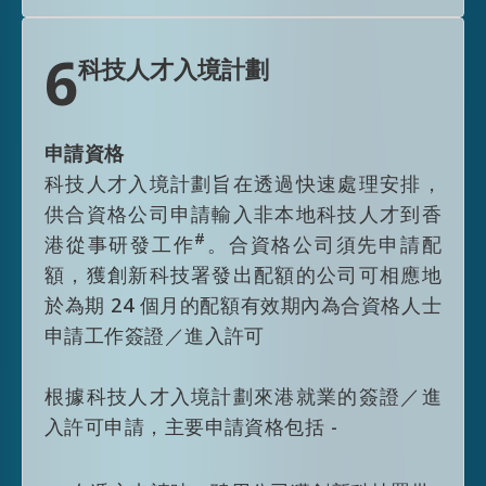
一般首次入境可獲准在港逗留 36 個月而
不受其他逗留條件限制。申請進一步延期
6
科技人才入境計劃
逗留時，申請人須提供證明文件以證明已
於香港定居及對香港有所貢獻，例如擔任
學位程度、專家水平或高級的支薪職位，
申請資格
並且獲得穩定收入，或於香港建立或參與
科技人才入境計劃旨在透過快速處理安排，
具合理規模的業務。獲批准延期逗留的申
供合資格公司申請輸入非本地科技人才到香
請人通常會以3+2年的模式獲准在港逗
#
港從事研發工作
。合資格公司須先申請配
留，而不受其他逗留條件限制。符合頂尖
額，獲創新科技署發出配額的公司可相應地
人才類別資格人士一般會獲准延長逗留5
於為期 24 個月的配額有效期內為合資格人士
年，而不受其他逗留條件限制。
申請工作簽證／進入許可
以「成就計分制」獲本計劃核准來港人
士，一般首次入境可獲准在港逗留八年而
根據科技人才入境計劃來港就業的簽證／進
不受其他逗留條件限制。
入許可申請，主要申請資格包括 -