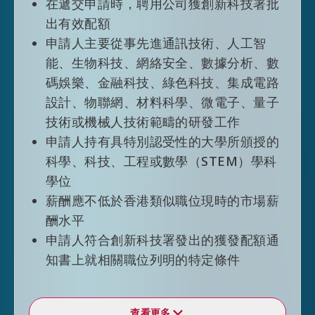
在遞交申請時，聘用公司獲創新科技署批
出有效配額
人才清單
申請人主要從事先進通訊技術、人工智
2018年制訂首份香港人才清單，旨在更有效
能、生物科技、網絡安全、數據分析、數
及聚焦地吸引高質素人才，以配合香港經濟
碼娛樂、金融科技、綠色科技、集成電路
高增值及多元化的發展。經2025年檢討，清
設計、物聯網、材料科學、微電子、量子
單現時涵蓋9個行業領域下的60項專業。符合
技術或機械人技術範疇的研發工作
相關專業資格的外來人才在申請優秀人才入
申請人持有具特別認受性的大學所頒授的
境計劃時可獲得入境便利。
科學、科技、工程或數學（STEM）學科
學位
瀏覽
人才清單
以了解更多所列的專業。
薪酬應不低於香港類似職位現時的市場薪
酬水平
申請人符合創新科技署發出的獲發配額通
#
本計劃不適用於阿富汗、古巴及朝鮮的國
知書上就相關職位列明的特定條件
民
^
優秀人才入境計劃
合資格大學綜合名單
查看更多