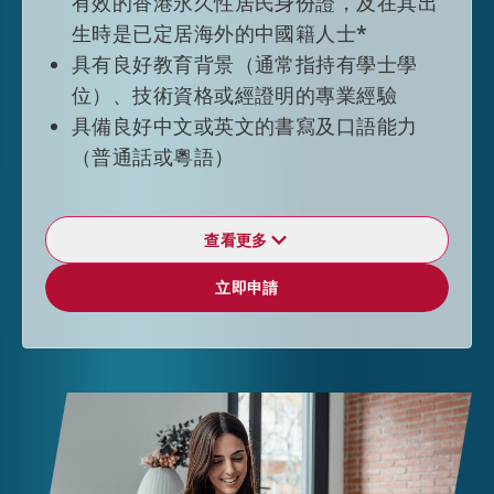
有效的香港永久性居民身份證，及在其出
生時是已定居海外的中國籍人士*
具有良好教育背景（通常指持有學士學
位）、技術資格或經證明的專業經驗
具備良好中文或英文的書寫及口語能力
（普通話或粵語）
查看更多
逗留期限
立即申請
立即申請
根據輸入中國籍香港永久性居民第二代計
劃獲准來港人士，一般首次入境可獲准在
港逗留 24 個月而不受其他逗留條件限
制。申請延長逗留期限時，申請人須已獲
得聘用，或已在香港開辦或參與任何業
務。申請如獲批准，申請人通常會獲准以
3+3年的模式獲准延長逗留，而不受其他