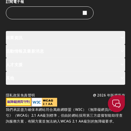
訂閱電子報
就業資訊
活動情報及最新消息
工作機會
薪酬指數
人才清單
人才支援
活動及專題講座登記
全球人才高峰會周
最新消息
其他
關於我們
聯絡我們
指定合作夥伴
常見問題
支援服務
隱私政策
免責聲明
@ 2026 年版權所有
移居香港指南
我們承諾盡力確保本網站符合萬維網聯盟（W3C）《無障礙網頁內容指
引》（WCAG）2.1 AA級別標準，但由於網站採用第三方虛擬智能助理查
詢服務方案，有關方案並無法納入WCAG 2.1 AA級別的無障礙要求。