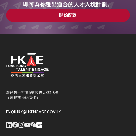
即可為你選出適合的人才入境計劃。
開始配對
開始配對
灣仔告士打道5號稅務大樓12樓
（需提前預約安排）
ENQUIRY@HKENGAGE.GOV.HK