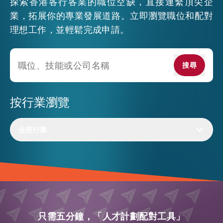
探索香港各行各業的職位空缺，直接連繫頂尖企
業，拓展你的專業發展道路。立即瀏覽職位和配對
活動情報
理想工作，並輕鬆完成申請。
最新消息
搜尋
搜尋
關於我們
按行業瀏覽
常見問題
聯絡我們
全部行業
EN
繁
简
只需五分鐘，「人才計劃配對工具」