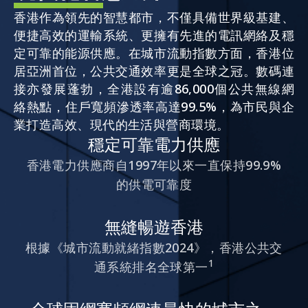
香港作為領先的智慧都市，不僅具備世界級基建、
便捷高效的運輸系統、更擁有先進的電訊網絡及穩
活動情報
定可靠的能源供應。在城市流動指數方面，香港位
居亞洲首位，公共交通效率更是全球之冠。數碼連
最新消息
接亦發展蓬勃，全港設有逾86,000個公共無線網
絡熱點，住戶寬頻滲透率高達99.5%，為市民與企
業打造高效、現代的生活與營商環境。
關於我們
穩定可靠電力供應
常見問題
聯絡我們
香港電力供應商自1997年以來一直保持99.9%
的供電可靠度
EN
繁
简
無縫暢遊香港
根據《城市流動就緒指數2024》，香港公共交
1
通系統排名全球第一