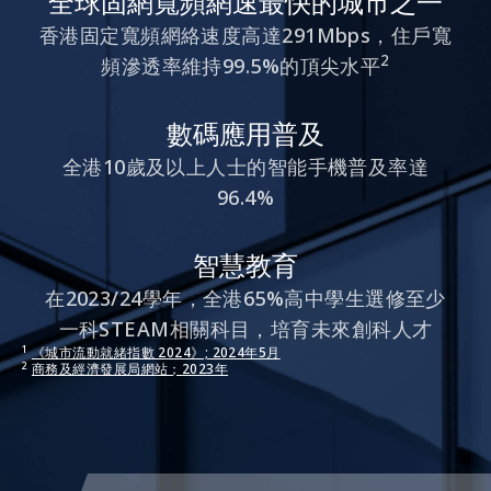
全球固網寬頻網速最快的城市之一
香港固定寬頻網絡速度高達291Mbps，住戶寬
2
頻滲透率維持99.5%的頂尖水平
數碼應用普及
全港10歲及以上人士的智能手機普及率達
96.4%
智慧教育
在2023/24學年，全港65%高中學生選修至少
一科STEAM相關科目，培育未來創科人才
1
《城市流動就緒指數 2024》; 2024年5月
2
商務及經濟發展局網站；2023年