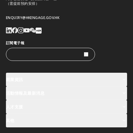
（需提前預約安排）
ENQUIRY@HKENGAGE.GOV.HK
訂閱電子報
就業資訊
活動情報及最新消息
工作機會
薪酬指數
人才清單
人才支援
活動及專題講座登記
全球人才高峰會周
最新消息
其他
關於我們
聯絡我們
指定合作夥伴