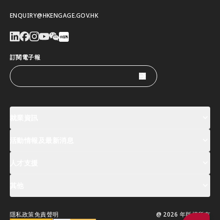
ENQUIRY@HKENGAGE.GOV.HK
訂閱電子報
就業資訊
活動情報及最新消息
工作機會
薪酬指數
人才清單
人才支援
活動及專題講座登記
全球人才高峰會周
最新消息
其他
關於我們
聯絡我們
指定合作夥伴
常見問題
支援服務
隱私政策
免責聲明
@ 2026 年版權所有
移居香港指南