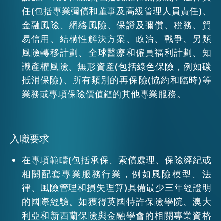
任(包括專業彌償和董事及高級管理人員責任)、
金融風險、網絡風險、保證及彌償、稅務、貿
活動情報
易信用、結構性解決方案、政治、戰爭、另類
風險轉移計劃、全球醫療和僱員福利計劃、知
最新消息
識產權風險、無形資產(包括綠色保險，例如碳
抵消保險)、所有類別的再保險(協約和臨時)等
業務或專項保險價值鏈的其他專業服務。
關於我們
常見問題
聯絡我們
EN
繁
简
入職要求
在專項範疇(包括承保、索償處理、保險經紀或
相關配套專業服務行業，例如風險模型、法
律、風險管理和損失理算)具備最少三年經證明
的國際經驗。如獲得英國特許保險學院、澳大
利亞和新西蘭保險與金融學會的相關專業資格