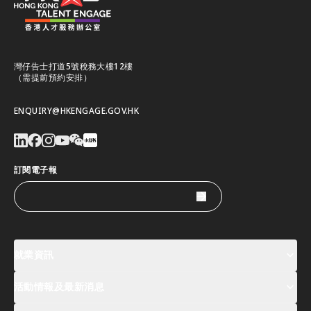
灣仔告士打道5號稅務大樓12樓
（需提前預約安排）
ENQUIRY@HKENGAGE.GOV.HK
訂閱電子報
就業資訊
活動情報及最新消息
工作機會
薪酬指數