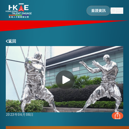
簽證資訊
簽證資訊
香港優勢
返回
居港須知
人才支援
就業資訊
2023年06月08日
在港營商