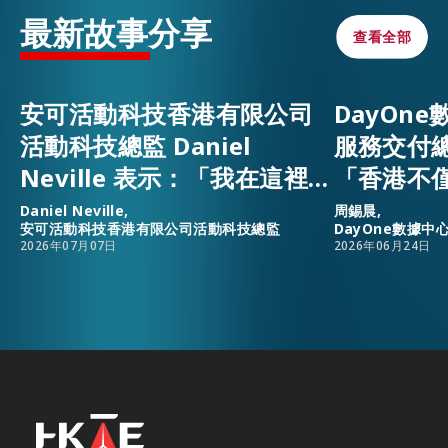
最新故事分享
查看全部
查看全部
安可活動科技香港有限公司
DayOn
活動科技總監 Daniel
服務交付
Neville 表示：「我在這裡，
「香港不
因為香港是全球人才、資源
升，還為
Daniel Neville,
周錫晨,
安可活動科技香港有限公司活動科技總監
DayOne數據
與事業發展機遇的匯聚之
安樂窩。
2026年07月07日
2026年06月24日
地。」