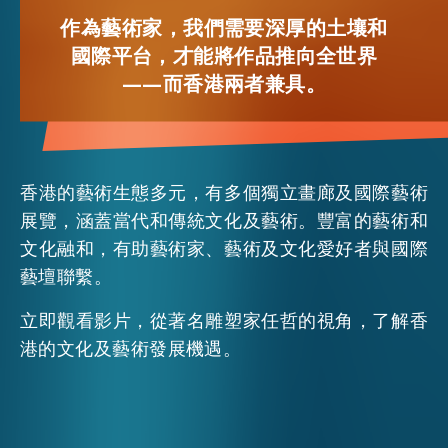
FACEBOOK
作為藝術家，我們需要深厚的土壤和
國際平台，才能將作品推向全世界
活動情報
LINKEDIN
——而香港兩者兼具。
最新消息
WHATSAPP
香港的藝術生態多元，有多個獨立畫廊及國際藝術
WECHAT
關於我們
常見問題
展覽，涵蓋當代和傳統文化及藝術。豐富的藝術和
聯絡我們
文化融和，有助藝術家、藝術及文化愛好者與國際
EMAIL
藝壇聯繫。
EN
繁
简
立即觀看影片，從著名雕塑家任哲的視角，了解香
港的文化及藝術發展機遇。