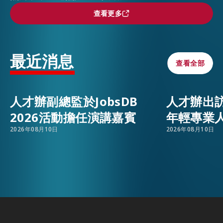
查看更多
查看更多
活動情報
EMAIL
最近消息
最新消息
查看全部
查看全部
關於我們
人才辦副總監於JobsDB
人才辦出
常見問題
2026活動擔任演講嘉賓
年輕專業
聯絡我們
2026年08月10日
2026年08月10日
EN
繁
简