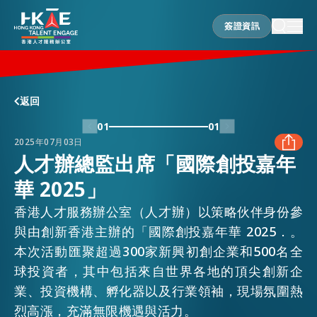
簽證資訊
簽證資訊
香港優勢
返回
01
01
2025年07月03日
居港須知
人才辦總監出席「國際創投嘉年
華 2025」
FACEBOOK
人才支援
香港人才服務辦公室（人才辦）以策略伙伴身份參
LINKEDIN
與由創新香港主辦的「國際創投嘉年華 2025．。
本次活動匯聚超過300家新興初創企業和500名全
就業資訊
球投資者，其中包括來自世界各地的頂尖創新企
WHATSAPP
業、投資機構、孵化器以及行業領袖，現場氛圍熱
在港營商
烈高漲，充滿無限機遇與活力。
WECHAT