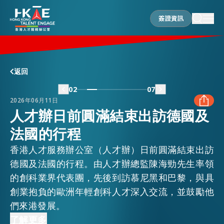
簽證資訊
簽證資訊
香港優勢
返回
02
07
2026年06月11日
居港須知
人才辦日前圓滿結束出訪德國及
法國的行程
FACEBOOK
人才支援
香港人才服務辦公室（人才辦）日前圓滿結束出訪
LINKEDIN
德國及法國的行程。由人才辦總監陳海勁先生率領
的創科業界代表團，先後到訪慕尼黑和巴黎，與具
就業資訊
創業抱負的歐洲年輕創科人才深入交流，並鼓勵他
WHATSAPP
們來港發展。
在港營商
除了聯同EuroTech Federation舉辦創科馬拉松
了解更多
WECHAT