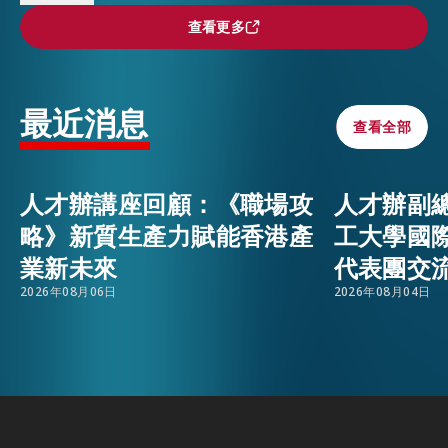
外，人才辦亦分別於慕尼黑的 TUM-XR 及巴黎
查看更多
查看更多
的 STATION F舉辦了「香港：亞洲頂尖人才樞
活動情報
EMAIL
紐」的專題講座。陳總監與香港金融科技協會數字
銀行及支付委員會聯合主席兼Unlimit亞太區主管
最近消息
最新消息
查看全部
查看全部
馮美珊女士、香港科技園公司院校合作及創業高級
經理黎佩珊女士、香港數碼港管理有限公司署理創
業家總監陳俊匡先生，以及港深創新及科技園有限
關於我們
人才辦講座回顧：《職場攻
人才辦副
公司生態系統發展（創業發展）高級經理邱悅韻女
常見問題
略》新質生產力賦能香港產
工大學國
聯絡我們
士共同主持互動環節，向創科專業人才及創業家分
業新未來
代表團交
享有關進軍香港市場、建立跨境合作夥伴關係，以
EN
繁
简
2026年08月06日
2026年08月04日
及對初創營運者的支援等見解。
此外，他們亦與高等經濟商業學院(ESSEC)及巴黎
高等商業研究學院(HEC)的代表會面，分享香港其
獨特優勢和充滿活力的專業環境如何支持國際人才
的長遠發展。