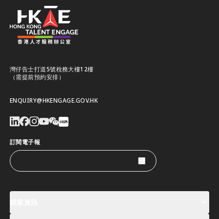
人才辦將繼續致力吸引全球人才落戶及在港發展。
關注我們掌握最新動態！
灣仔告士打道5號稅務大樓12樓
（需提前預約安排）
ENQUIRY@HKENGAGE.GOV.HK
訂閱電子報
就業資訊