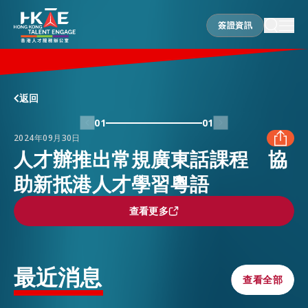
簽證資訊
簽證資訊
香港優勢
返回
01
01
2024年09月30日
居港須知
人才辦推出常規廣東話課程 協
助新抵港人才學習粵語
FACEBOOK
人才支援
查看更多
查看更多
LINKEDIN
就業資訊
WHATSAPP
最近消息
查看全部
查看全部
在港營商
WECHAT