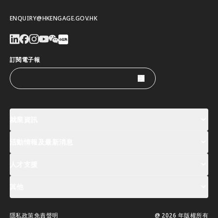
ENQUIRY@HKENGAGE.GOV.HK
訂閱電子報
就業資訊
活動情報及最新消息
工作機會
薪酬指數
人才清單
人才支援
活動及專題講座登記
全球人才高峰會周
最新消息
其他
關於我們
聯絡我們
指定合作夥伴
常見問題
支援服務
隱私政策
免責聲明
@ 2026 年版權所有