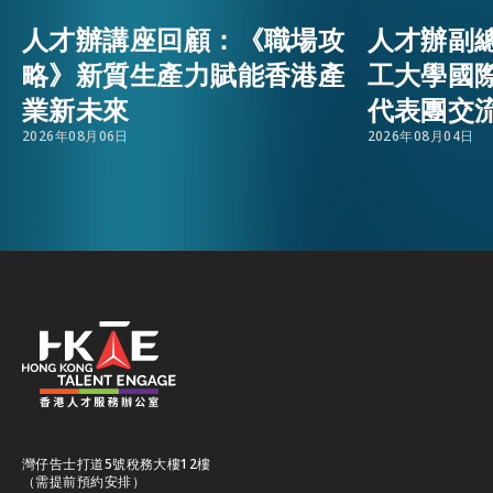
人才辦講座回顧：《職場攻
人才辦副
活動情報
EMAIL
略》新質生產力賦能香港產
工大學國
業新未來
代表團交
最新消息
2026年08月06日
2026年08月04日
關於我們
常見問題
聯絡我們
EN
繁
简
灣仔告士打道5號稅務大樓12樓
（需提前預約安排）